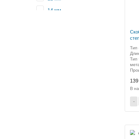
14 мм
Ско
сте
Тип 
Дли
Тип 
мет
Прои
139
В н
-