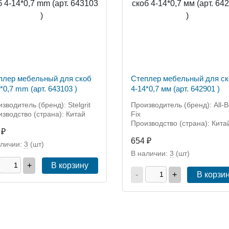
плер мебельный для скоб
Степлер мебельный для ск
*0,7 mm (арт. 643103 )
4-14*0,7 мм (арт. 642901 )
зводитель (бренд): Stelgrit
Производитель (бренд): All-B
зводство (страна): Китай
Fix
Производство (страна): Кита
 ₽
654 ₽
аличии:
3
(шт)
В наличии:
3
(шт)
+
В корзину
-
+
В корзи