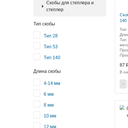
Скобы для степлера и
степлер
Ско
140
Тип скобы
Тип 
Дли
Тип 28
Тип 
мет
Тип 53
Прои
Прои
Тип 140
87 
Длина скобы
В н
4-14 мм
-
6 мм
8 мм
10 мм
12 мм