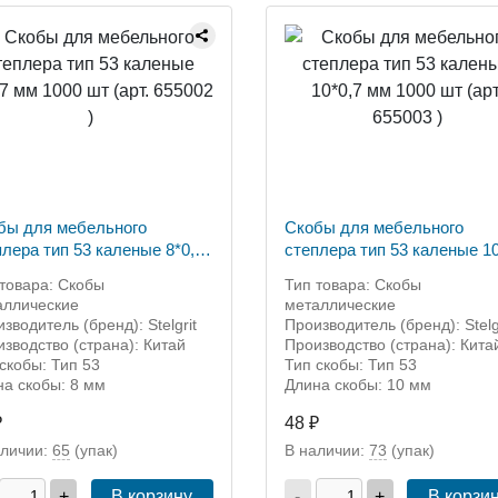
бы для мебельного
Скобы для мебельного
плера тип 53 каленые 8*0,7
степлера тип 53 каленые 10
000 шт (арт. 655002 )
мм 1000 шт (арт. 655003 )
товара: Скобы
Тип товара: Скобы
аллические
металлические
зводитель (бренд): Stelgrit
Производитель (бренд): Stelg
зводство (страна): Китай
Производство (страна): Кита
скобы: Тип 53
Тип скобы: Тип 53
на скобы: 8 мм
Длина скобы: 10 мм
₽
48 ₽
аличии:
65
(упак)
В наличии:
73
(упак)
+
В корзину
-
+
В корзи