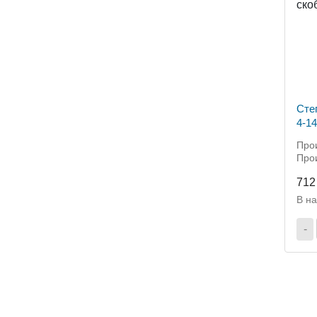
Сте
4-14
Прои
Прои
712
В н
-