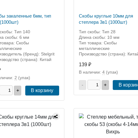
бы закаленные 6мм, тип
Скобы круглые 10мм для
 (1000шт)
степлера 3в1 (1000шт)
скобы: Тип 140
Тип скобы: Тип 28
на скобы: 6 мм
Длина скобы: 10 мм
товара: Скобы
Тип товара: Скобы
аллические
металлические
зводитель (бренд): Stelgrit
Производство (страна): Кита
зводство (страна): Китай
139 ₽
₽
В наличии:
4
(упак)
аличии:
2
(упак)
-
+
В корзи
+
В корзину