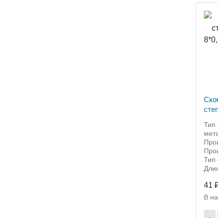
Ско
сте
мм 1
Тип 
мет
Прои
Прои
Тип 
Дли
41 
В н
-