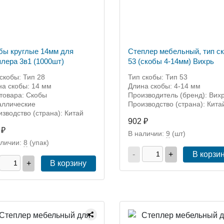
бы круглые 14мм для
Степлер мебельный, тип с
плера 3в1 (1000шт)
53 (скобы 4-14мм) Вихрь
скобы: Тип 28
Тип скобы: Тип 53
на скобы: 14 мм
Длина скобы: 4-14 мм
товара: Скобы
Производитель (бренд): Вих
аллические
Производство (страна): Кита
зводство (страна): Китай
902 ₽
 ₽
В наличии:
9
(шт)
аличии:
8
(упак)
-
+
В корзи
+
В корзину