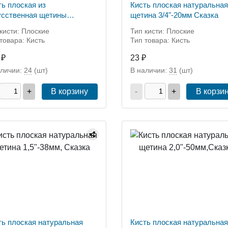
ть плоская из
Кисть плоская натуральная
усственная щетины
щетина 3/4"-20мм Сказка
"-100мм,Аква
кисти: Плоские
Тип кисти: Плоские
товара: Кисть
Тип товара: Кисть
 ₽
23 ₽
аличии:
24
(шт)
В наличии:
31
(шт)
+
В корзину
-
+
В корзи
ть плоская натуральная
Кисть плоская натуральная