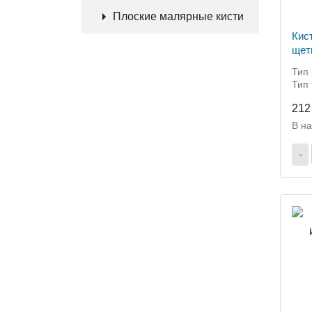
Плоские малярные кисти
Кис
щет
Тип 
Тип 
212
В н
-