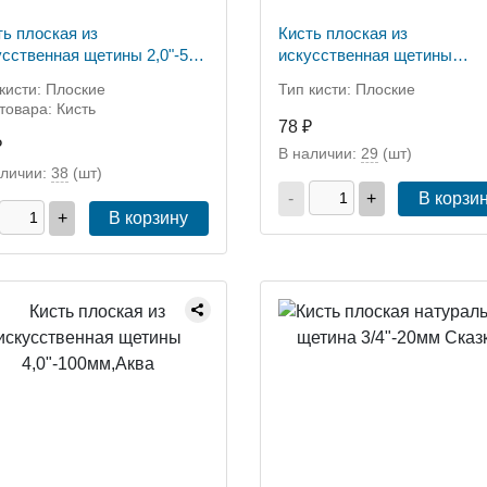
ть плоская из
Кисть плоская из
усственная щетины 2,0"-50
искусственная щетины
 Аква
2,5"-63мм, Аква
кисти: Плоские
Тип кисти: Плоские
товара: Кисть
78 ₽
₽
В наличии:
29
(шт)
аличии:
38
(шт)
-
+
В корзи
+
В корзину