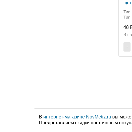
Тип 
Тип 
48 
В н
-
В
интернет-магазине NovMetiz.ru
вы может
Предоставляем скидки постоянным покуп