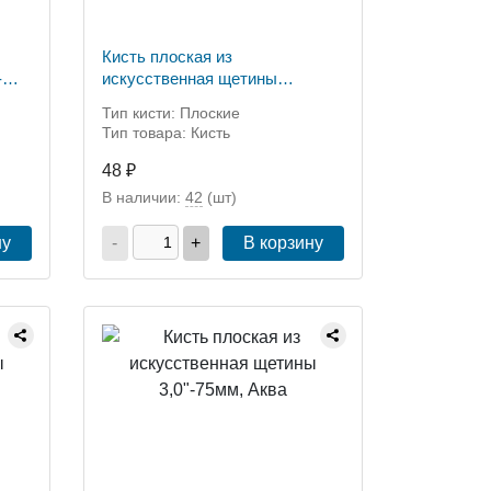
Кисть плоская из
-
искусственная щетины
1,5"-38мм, Аква
Тип кисти: Плоские
Тип товара: Кисть
48 ₽
В наличии:
42
(шт)
ну
-
+
В корзину