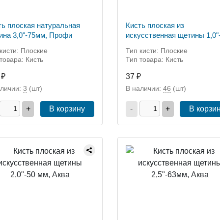
ть плоская натуральная
Кисть плоская из
ина 3,0"-75мм, Профи
искусственная щетины 1,0"
25мм,Аква
кисти: Плоские
Тип кисти: Плоские
товара: Кисть
Тип товара: Кисть
 ₽
37 ₽
аличии:
3
(шт)
В наличии:
46
(шт)
+
В корзину
-
+
В корзи