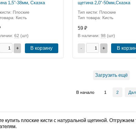
щетина 1,5"-38мм, Сказка
щетина 2,0"-50мм,Сказка
кисти: Плоские
Тип кисти: Плоские
товара: Кисть
Тип товара: Кисть
₽
59 ₽
аличии:
62
(шт)
В наличии:
98
(шт)
+
В корзину
-
+
В корзи
Загрузить ещё
В начало
1
2
Да
е купить плоские кисти с натуральной щетиной. Отгружаем 
ателям.