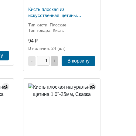
Кисть плоская из
искусственная щетины
3,0"-75мм, Аква
Тип кисти: Плоские
Тип товара: Кисть
94 ₽
В наличии:
24
(шт)
ну
-
+
В корзину