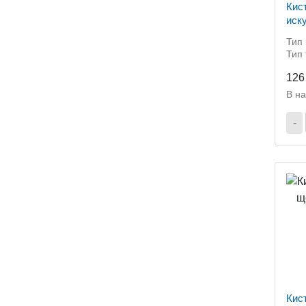
Кис
иск
4,0
Тип 
Тип 
126
В н
-
Кис