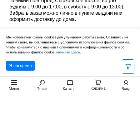
Великий Новгород, Сырковское шоссе, 8а (по
будням с 9:00 до 17:00, в субботу с 9:00 до 13:00).
Забрать заказ можно лично в пункте выдачи или
оформить доставку до дома.
Уточните группу товаров:
велюровые валики
,
Мы используем файлы cookies для улучшения работы сайта. Оставаясь на
малярные валики, полиакрил
,
валики из полиамида
нашем сайте, вы соглашаетесь с условиями использования файлов cookies.
Чтобы ознакомиться с нашими Положениями о конфиденциальности и об
,
поролоновые валики
,
использовании файлов cookie,
нажмите здесь
.
ручки для малярных валиков
Я согласен
Корзина
Меню
Поиск
Каталог
Вход
2007–2026, НовМетиз