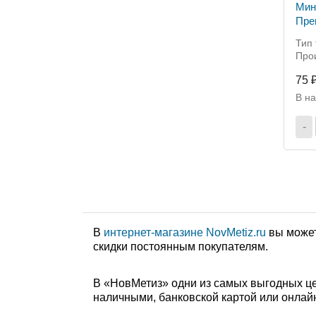
Мин
Пре
D6м
Тип 
Прои
75 
В н
-
В
интернет-магазине NovMetiz.ru
вы может
скидки постоянным покупателям.
В «НовМетиз» одни из самых выгодных це
наличными, банковской картой или онлайн