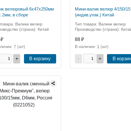
ик велюровый 6x47x250мм
Мини-валик велюр 4/150/15
с 2мм, в сборе
(индив.упак.) Китай
товара: Валики велюр
Тип товара: Валики велюр
зводство (страна): Китай
Производство (страна): Кита
 ₽
88 ₽
аличии:
7
(шт)
В наличии:
1
(шт)
+
В корзину
-
+
В корзи