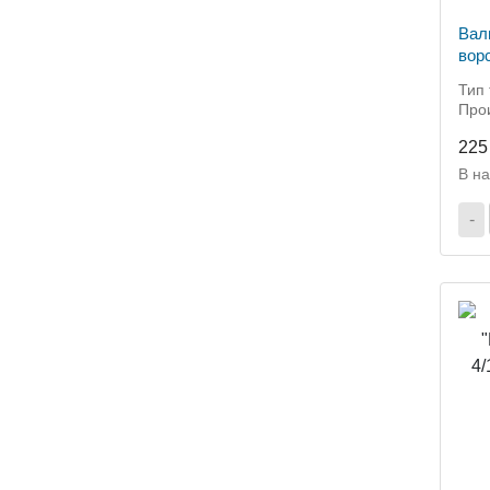
Вал
вор
Тип 
Прои
225
В н
-