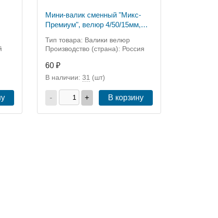
Мини-валик сменный "Микс-
Премиум", велюр 4/50/15мм,
D6мм, Россия (0221050)
Тип товара: Валики велюр
й
Производство (страна): Россия
60 ₽
В наличии:
31
(шт)
ну
-
+
В корзину