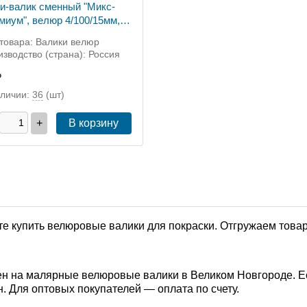
и-валик сменный "Микс-
миум", велюр 4/100/15мм,
м, Россия (0221052)
товара: Валики велюр
зводство (страна): Россия
₽
аличии:
36
(шт)
+
В корзину
е купить велюровые валики для покраски. Отгружаем товар
н на малярные велюровые валики в Великом Новгороде. Ес
. Для оптовых покупателей — оплата по счету.