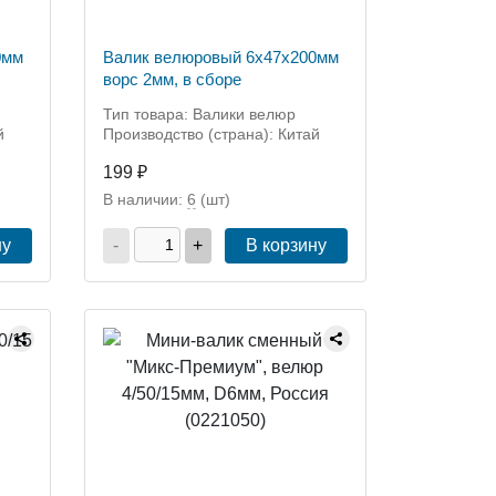
0мм
Валик велюровый 6x47x200мм
ворс 2мм, в сборе
Тип товара: Валики велюр
й
Производство (страна): Китай
199 ₽
В наличии:
6
(шт)
ну
-
+
В корзину