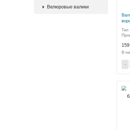
Велюровые валики
Вал
вор
Тип 
Прои
159
В н
-