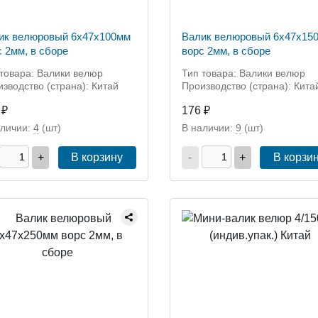
ик велюровый 6x47x100мм
Валик велюровый 6x47x15
с 2мм, в сборе
ворс 2мм, в сборе
товара: Валики велюр
Тип товара: Валики велюр
зводство (страна): Китай
Производство (страна): Кита
 ₽
176 ₽
аличии:
4
(шт)
В наличии:
9
(шт)
+
В корзину
-
+
В корзи