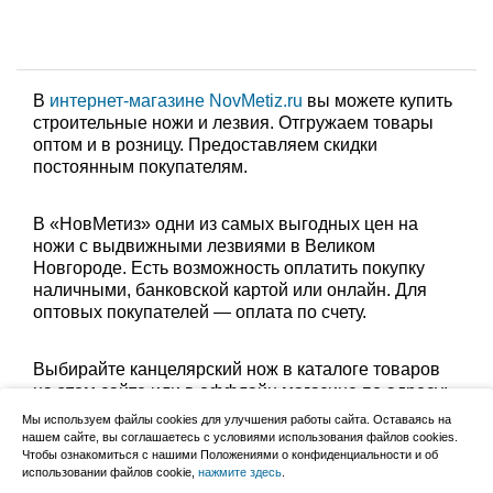
В
интернет-магазине NovMetiz.ru
вы можете купить
строительные ножи и лезвия. Отгружаем товары
оптом и в розницу. Предоставляем скидки
постоянным покупателям.
В «НовМетиз» одни из самых выгодных цен на
ножи с выдвижными лезвиями в Великом
Новгороде. Есть возможность оплатить покупку
наличными, банковской картой или онлайн. Для
оптовых покупателей — оплата по счету.
Выбирайте канцелярский нож в каталоге товаров
на этом сайте или в оффлайн магазине по адресу:
Великий Новгород, Сырковское шоссе, 8а (по
Мы используем файлы cookies для улучшения работы сайта. Оставаясь на
будням с 9:00 до 17:00, в субботу с 9:00 до 13:00).
нашем сайте, вы соглашаетесь с условиями использования файлов cookies.
Чтобы ознакомиться с нашими Положениями о конфиденциальности и об
Забрать заказ можно лично в пункте выдачи или
использовании файлов cookie,
нажмите здесь
.
оформить доставку до дома.