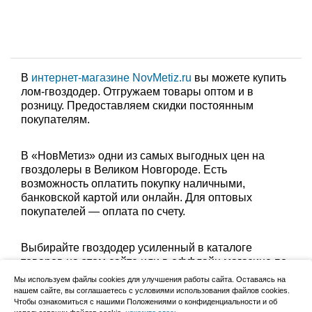
В
интернет-магазине NovMetiz.ru
вы можете купить
лом-гвоздодер. Отгружаем товары оптом и в
розницу. Предоставляем скидки постоянным
покупателям.
В «НовМетиз» одни из самых выгодных цен на
гвоздолеры в Великом Новгороде. Есть
возможность оплатить покупку наличными,
банковской картой или онлайн. Для оптовых
покупателей — оплата по счету.
Выбирайте гвоздодер усиленный в каталоге
товаров на этом сайте или в оффлайн магазине по
адресу: Великий Новгород, Сырковское шоссе, 8а
Мы используем файлы cookies для улучшения работы сайта. Оставаясь на
(по будням с 9:00 до 17:00, в субботу с 9:00 до
нашем сайте, вы соглашаетесь с условиями использования файлов cookies.
Чтобы ознакомиться с нашими Положениями о конфиденциальности и об
13:00). Забрать заказ можно лично в пункте выдачи