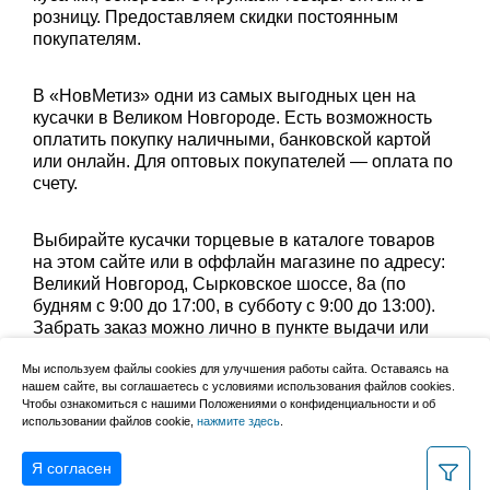
розницу. Предоставляем скидки постоянным
покупателям.
В «НовМетиз» одни из самых выгодных цен на
кусачки в Великом Новгороде. Есть возможность
оплатить покупку наличными, банковской картой
или онлайн. Для оптовых покупателей — оплата по
счету.
Выбирайте кусачки торцевые в каталоге товаров
на этом сайте или в оффлайн магазине по адресу:
Великий Новгород, Сырковское шоссе, 8а (по
будням с 9:00 до 17:00, в субботу с 9:00 до 13:00).
Забрать заказ можно лично в пункте выдачи или
оформить доставку до дома.
Мы используем файлы cookies для улучшения работы сайта. Оставаясь на
нашем сайте, вы соглашаетесь с условиями использования файлов cookies.
Уточните группу товаров:
боковые кусачки
,
Чтобы ознакомиться с нашими Положениями о конфиденциальности и об
использовании файлов cookie,
нажмите здесь
.
торцевые кусачки
Я согласен