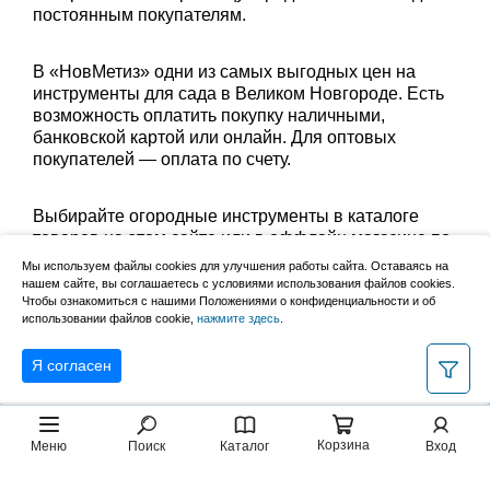
постоянным покупателям.
В «НовМетиз» одни из самых выгодных цен на
инструменты для сада в Великом Новгороде. Есть
возможность оплатить покупку наличными,
банковской картой или онлайн. Для оптовых
покупателей — оплата по счету.
Выбирайте огородные инструменты в каталоге
товаров на этом сайте или в оффлайн магазине по
адресу: Великий Новгород, Сырковское шоссе, 8а
Мы используем файлы cookies для улучшения работы сайта. Оставаясь на
(по будням с 9:00 до 17:00, в субботу с 9:00 до
нашем сайте, вы соглашаетесь с условиями использования файлов cookies.
Чтобы ознакомиться с нашими Положениями о конфиденциальности и об
13:00). Забрать заказ можно лично в пункте выдачи
использовании файлов cookie,
нажмите здесь
.
или оформить доставку до дома.
Я согласен
Корзина
Меню
Поиск
Каталог
Вход