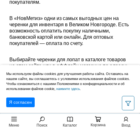
покупателям.
В «НовМетиз» одни из самых выгодных цен на
черенки для инвентаря в Великом Новгороде. Есть
возможность оплатить покупку наличными,
банковской картой или онлайн. Для оптовых
покупателей — оплата по счету.
Выбирайте черенки для лопат в каталоге товаров
на этом сайте или в оффлайн магазине по адресу:
Великий Новгород, Сырковское шоссе, 8а (по
Мы используем файлы cookies для улучшения работы сайта. Оставаясь на
будням с 9:00 до 17:00, в субботу с 9:00 до 13:00).
нашем сайте, вы соглашаетесь с условиями использования файлов cookies.
Забрать заказ можно лично в пункте выдачи или
Чтобы ознакомиться с нашими Положениями о конфиденциальности и об
использовании файлов cookie,
нажмите здесь
.
оформить доставку до дома.
Я согласен
Корзина
Меню
Поиск
Каталог
Вход