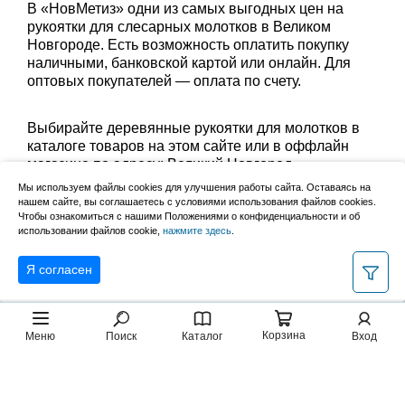
В «НовМетиз» одни из самых выгодных цен на
рукоятки для слесарных молотков в Великом
Новгороде. Есть возможность оплатить покупку
наличными, банковской картой или онлайн. Для
оптовых покупателей — оплата по счету.
Выбирайте деревянные рукоятки для молотков в
каталоге товаров на этом сайте или в оффлайн
магазине по адресу: Великий Новгород,
Сырковское шоссе, 8а (по будням с 9:00 до 17:00, в
Мы используем файлы cookies для улучшения работы сайта. Оставаясь на
субботу с 9:00 до 13:00). Забрать заказ можно
нашем сайте, вы соглашаетесь с условиями использования файлов cookies.
лично в пункте выдачи или оформить доставку до
Чтобы ознакомиться с нашими Положениями о конфиденциальности и об
использовании файлов cookie,
нажмите здесь
.
дома.
Я согласен
Корзина
Меню
Поиск
Каталог
Вход