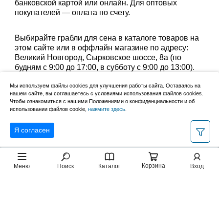
банковской картой или онлайн. Для оптовых
покупателей — оплата по счету.
Выбирайте грабли для сена в каталоге товаров на
этом сайте или в оффлайн магазине по адресу:
Великий Новгород, Сырковское шоссе, 8а (по
будням с 9:00 до 17:00, в субботу с 9:00 до 13:00).
Забрать заказ можно лично в пункте выдачи или
Мы используем файлы cookies для улучшения работы сайта. Оставаясь на
оформить доставку до дома.
нашем сайте, вы соглашаетесь с условиями использования файлов cookies.
Чтобы ознакомиться с нашими Положениями о конфиденциальности и об
использовании файлов cookie,
нажмите здесь
.
Уточните группу товаров:
грабли веерные пластик
Я согласен
Корзина
Меню
Поиск
Каталог
Вход