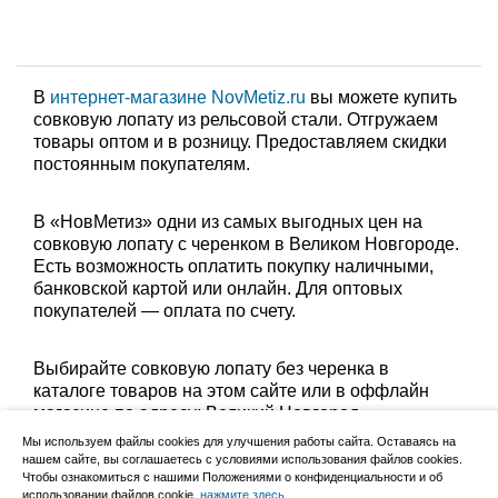
В
интернет-магазине NovMetiz.ru
вы можете купить
совковую лопату из рельсовой стали. Отгружаем
товары оптом и в розницу. Предоставляем скидки
постоянным покупателям.
В «НовМетиз» одни из самых выгодных цен на
совковую лопату с черенком в Великом Новгороде.
Есть возможность оплатить покупку наличными,
банковской картой или онлайн. Для оптовых
покупателей — оплата по счету.
Выбирайте совковую лопату без черенка в
каталоге товаров на этом сайте или в оффлайн
магазине по адресу: Великий Новгород,
Сырковское шоссе, 8а (по будням с 9:00 до 17:00, в
Мы используем файлы cookies для улучшения работы сайта. Оставаясь на
субботу с 9:00 до 13:00). Забрать заказ можно
нашем сайте, вы соглашаетесь с условиями использования файлов cookies.
лично в пункте выдачи или оформить доставку до
Чтобы ознакомиться с нашими Положениями о конфиденциальности и об
использовании файлов cookie,
нажмите здесь
.