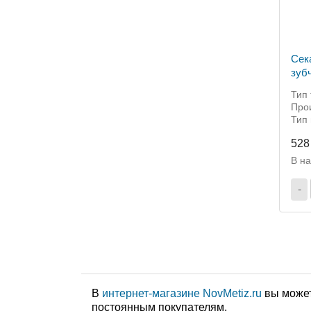
Сек
зуб
Тип 
Прои
Тип 
528
В н
-
В
интернет-магазине NovMetiz.ru
вы может
постоянным покупателям.