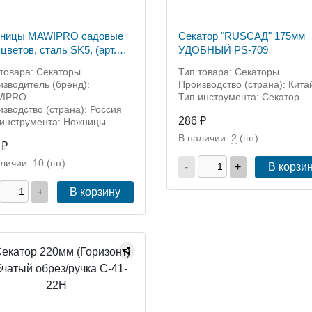
ницы MAWIPRO садовые
Секатор "RUSСАД" 175мм
цветов, сталь SK5, (арт.
УДОБНЫЙ PS-709
4608)
товара: Секаторы
Тип товара: Секаторы
зводитель (бренд):
Производство (страна): Кита
IPRO
Тип инструмента: Секатор
зводство (страна): Россия
286 ₽
 инструмента: Ножницы
В наличии:
2
(шт)
 ₽
аличии:
10
(шт)
-
+
В корзи
+
В корзину