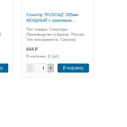
Секатор "RUSСАД" 205мм
МОЩНЫЙ с храповым
механизмом PS-663
Тип товара: Секаторы
й
Производство (страна): Россия
Тип инструмента: Секатор
644 ₽
В наличии:
8
(шт)
ну
-
+
В корзину