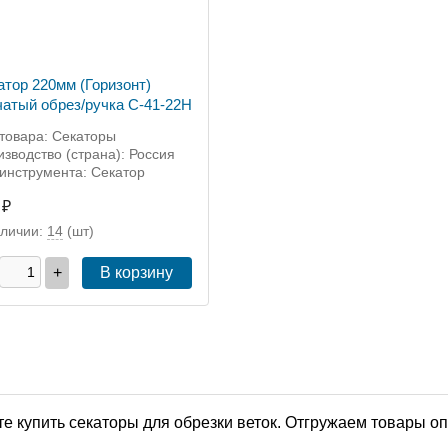
атор 220мм (Горизонт)
чатый обрез/ручка С-41-22Н
товара: Секаторы
зводство (страна): Россия
инструмента: Секатор
 ₽
аличии:
14
(шт)
+
В корзину
е купить секаторы для обрезки веток. Отгружаем товары оп