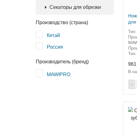
Секаторы для обрезки
Нож
для 
Производство (страна)
MW-
Тип 
Китай
Прои
MAW
Россия
Прои
Тип
Производитель (бренд)
961
В н
MAWIPRO
-