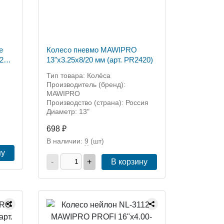
е
Колесо пневмо MAWIPRO
 20
13"х3.25х8/20 мм (арт. PR2420)
Тип товара: Колёса
Производитель (бренд):
MAWIPRO
Производство (страна): Россия
Диаметр: 13"
698 ₽
В наличии:
9
(шт)
ну
-
+
В корзину