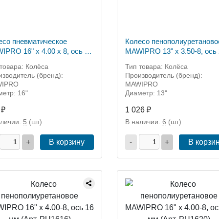
есо пневматическое
Колесо пенополиуретаново
IPRO 16" х 4.00 х 8, ось 20
MAWIPRO 13" х 3.50-8, ось
(Арт. PR3020)
мм (Арт. PU1420)
товара: Колёса
Тип товара: Колёса
зводитель (бренд):
Производитель (бренд):
IPRO
MAWIPRO
етр: 16"
Диаметр: 13"
 ₽
1 026 ₽
аличии:
5
(шт)
В наличии:
6
(шт)
+
В корзину
-
+
В корзи