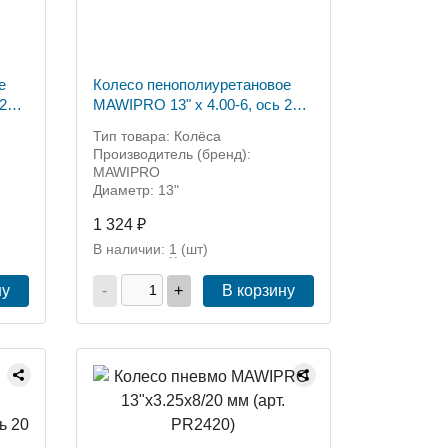
е
Колесо пенополиуретановое
 20
MAWIPRO 13" х 4.00-6, ось 20
мм (Арт. PU2320)
Тип товара: Колёса
Производитель (бренд):
MAWIPRO
Диаметр: 13"
1 324 ₽
В наличии:
1
(шт)
ну
-
+
В корзину