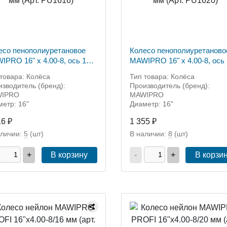
есо пенополиуретановое
Колесо пенополиуретаново
IPRO 16" х 4.00-8, ось 16
MAWIPRO 16" х 4.00-8, ось
(Арт. PU1616)
мм (Арт. PU1620)
товара: Колёса
Тип товара: Колёса
зводитель (бренд):
Производитель (бренд):
IPRO
MAWIPRO
етр: 16"
Диаметр: 16"
16 ₽
1 355 ₽
аличии:
5
(шт)
В наличии:
8
(шт)
+
В корзину
-
+
В корзи