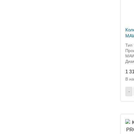
Кол
MAW
мм 
Тип 
Прои
MAW
Диам
1 3
В н
-