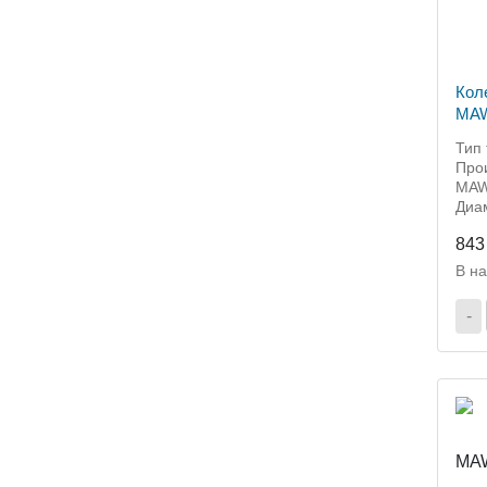
Кол
MAW
мм 
Тип 
Прои
MAW
Диам
843
В н
-