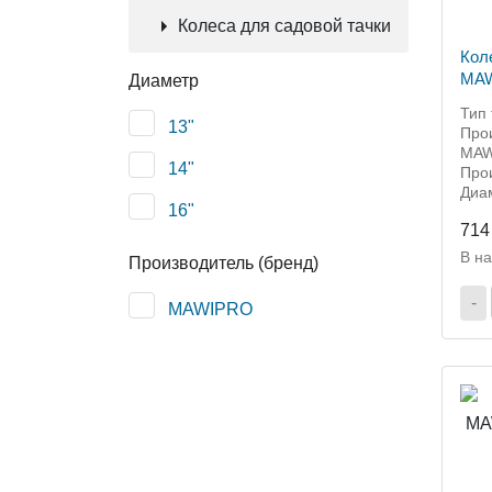
Колеса для садовой тачки
Кол
MAW
Диаметр
Тип 
13"
Прои
MAW
14"
Прои
Диам
16"
714
В н
Производитель (бренд)
-
MAWIPRO