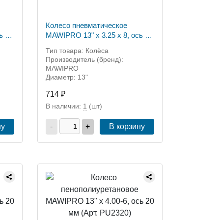
Колесо пневматическое
ь 16
MAWIPRO 13" х 3.25 х 8, ось 16
мм (Арт. PR2416)
Тип товара: Колёса
Производитель (бренд):
MAWIPRO
Диаметр: 13"
714 ₽
В наличии:
1
(шт)
ну
-
+
В корзину