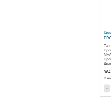
Кол
PROFI 16"х4.00-8
NL-3
Тип 
Прои
MAW
Прои
Диам
984
В н
-