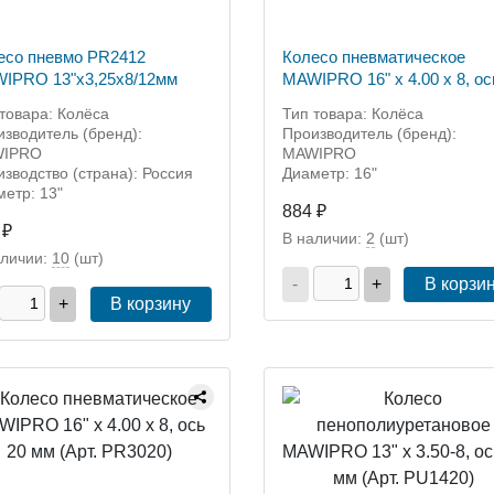
есо пневмо PR2412
Колесо пневматическое
IPRO 13"х3,25х8/12мм
MAWIPRO 16" х 4.00 х 8, ос
мм (Арт. PR3016)
товара: Колёса
Тип товара: Колёса
зводитель (бренд):
Производитель (бренд):
IPRO
MAWIPRO
зводство (страна): Россия
Диаметр: 16"
етр: 13"
884 ₽
 ₽
В наличии:
2
(шт)
аличии:
10
(шт)
-
+
В корзи
+
В корзину