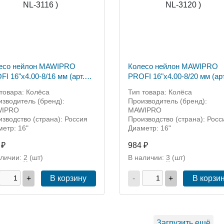
есо нейлон MAWIPRO
Колесо нейлон MAWIPRO
/16 мм (арт.
PROFI 16"х4.00-8/20 мм (арт
116 )
NL-3120 )
товара: Колёса
Тип товара: Колёса
зводитель (бренд):
Производитель (бренд):
IPRO
MAWIPRO
зводство (страна): Россия
Производство (страна): Росс
етр: 16"
Диаметр: 16"
 ₽
984 ₽
аличии:
2
(шт)
В наличии:
3
(шт)
+
В корзину
-
+
В корзи
Загрузить ещё