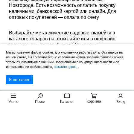
Новгороде. Есть возможность оплатить покупку
наличными, банковской картой или онлайн. Для
оптовых покупателей — оплата по счету.
Выбирайте металлические садовые скамейки в
каталоге товаров на этом сайте или в оффлайн
магазине по адресу: Великий Новгород,
Сырковское шоссе, 8а (по будням с 9:00 до 17:00, в
Мы используем файлы cookies для улучшения работы сайта. Оставаясь на
субботу с 9:00 до 13:00). Забрать заказ можно
нашем сайте, вы соглашаетесь с условиями использования файлов cookies.
лично в пункте выдачи или оформить доставку до
Чтобы ознакомиться с нашими Положениями о конфиденциальности и об
использовании файлов cookie,
нажмите здесь
.
дома.
Я согласен
Корзина
Меню
Поиск
Каталог
Вход