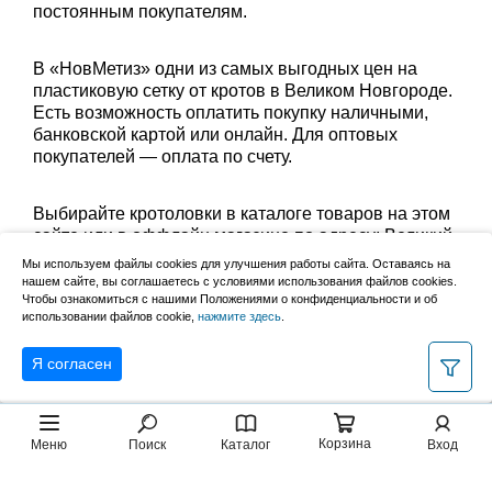
постоянным покупателям.
В «НовМетиз» одни из самых выгодных цен на
пластиковую сетку от кротов в Великом Новгороде.
Есть возможность оплатить покупку наличными,
банковской картой или онлайн. Для оптовых
покупателей — оплата по счету.
Выбирайте кротоловки в каталоге товаров на этом
сайте или в оффлайн магазине по адресу: Великий
Новгород, Сырковское шоссе, 8а (по будням с 9:00
Мы используем файлы cookies для улучшения работы сайта. Оставаясь на
до 17:00, в субботу с 9:00 до 13:00). Забрать заказ
нашем сайте, вы соглашаетесь с условиями использования файлов cookies.
Чтобы ознакомиться с нашими Положениями о конфиденциальности и об
можно лично в пункте выдачи или оформить
использовании файлов cookie,
нажмите здесь
.
доставку до дома.
Я согласен
Корзина
Меню
Поиск
Каталог
Вход