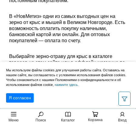
постоянным покупателям.
В «НовМетиз» одни из самых выгодных цен на
зерно от крыс и мышей в Великом Новгороде. Есть
возможность оплатить покупку наличными,
банковской картой или онлайн. Для оптовых
покупателей — оплата по счету.
Выбирайте зерно-отраву для крыс в каталоге
товаров на этом сайте или в оффлайн магазине по
адресу: Великий Новгород, Сырковское шоссе, 8а
Мы используем файлы cookies для улучшения работы сайта. Оставаясь на
(по будням с 9:00 до 17:00, в субботу с 9:00 до
нашем сайте, вы соглашаетесь с условиями использования файлов cookies.
Чтобы ознакомиться с нашими Положениями о конфиденциальности и об
13:00). Забрать заказ можно лично в пункте выдачи
использовании файлов cookie,
нажмите здесь
.
или оформить доставку до дома.
Я согласен
Корзина
Меню
Поиск
Каталог
Вход