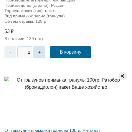
Производитель (бренд): Чистый дом
Производство (страна): Россия
Тара\упаковка (тип): пакет
Вид приманки: зерно (гранула)
Объём отравы: 125гр
53 ₽
В наличии:
139
(шт)
В корзину
-
+
От грызунов приманка гранулы 100гр. Ратобор