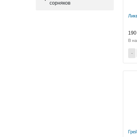
сорняков
Лик
190
В н
-
Гре