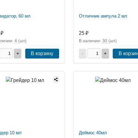
видатор, 60 мл
Отличник ампула 2 мл
 ₽
25 ₽
аличии:
4
(шт)
В наличии:
30
(шт)
+
В корзину
-
+
В корзи
йдер 10 мл
Деймос 40мл