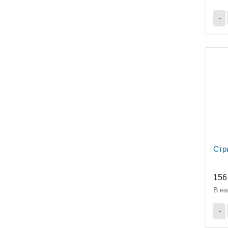
-
Стр
156
В н
-