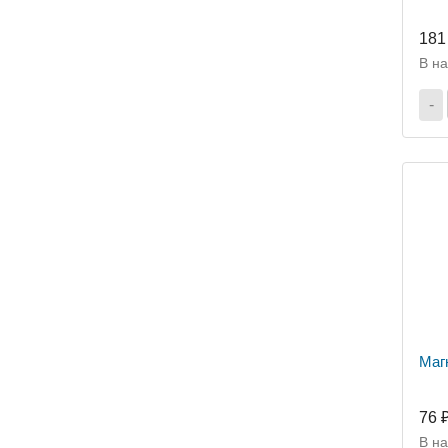
181
В н
-
Маг
76 
В н