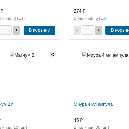
 ₽
274 ₽
аличии:
8
(шт)
В наличии:
5
(шт)
+
В корзину
-
+
В корзи
нум 2 г
Миура 4 мл ампула
₽
45 ₽
аличии:
10
(шт)
В наличии:
30
(шт)