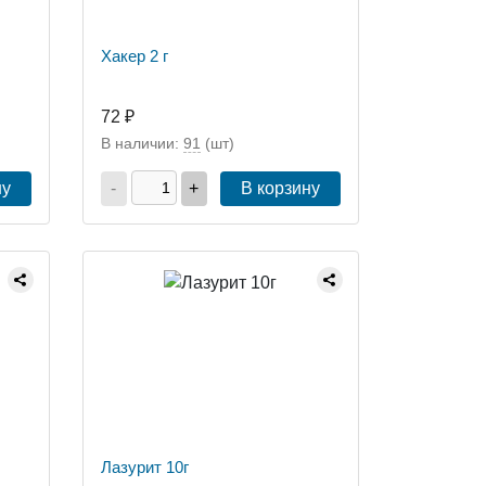
Хакер 2 г
72 ₽
В наличии:
91
(шт)
ну
-
+
В корзину
Лазурит 10г