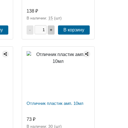
138 ₽
В наличии:
15
(шт)
ну
-
+
В корзину
Отличник пластик амп. 10мл
73 ₽
В наличии:
30
(шт)