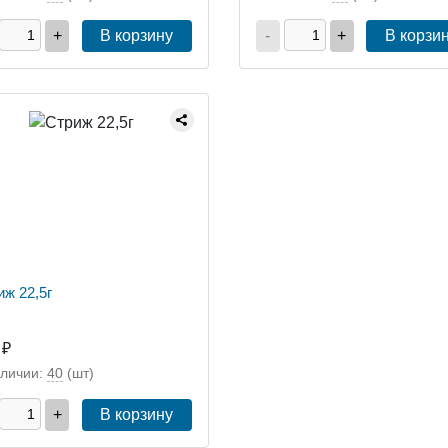
+
В корзину
-
+
В корзи
иж 22,5г
 ₽
аличии:
40
(шт)
+
В корзину