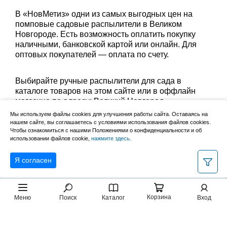
В «НовМетиз» одни из самых выгодных цен на
помповые садовые распылители в Великом
Новгороде. Есть возможность оплатить покупку
наличными, банковской картой или онлайн. Для
оптовых покупателей — оплата по счету.
Выбирайте ручные распылители для сада в
каталоге товаров на этом сайте или в оффлайн
магазине по адресу: Великий Новгород,
Сырковское шоссе, 8а (по будням с 9:00 до 17:00, в
Мы используем файлы cookies для улучшения работы сайта. Оставаясь на
субботу с 9:00 до 13:00). Забрать заказ можно
нашем сайте, вы соглашаетесь с условиями использования файлов cookies.
Чтобы ознакомиться с нашими Положениями о конфиденциальности и об
лично в пункте выдачи или оформить доставку до
использовании файлов cookie,
нажмите здесь
.
дома.
Я согласен
Корзина
Меню
Поиск
Каталог
Вход