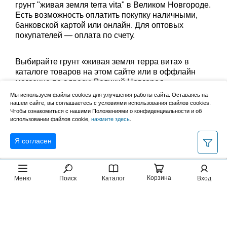
грунт "живая земля terra vita" в Великом Новгороде.
Есть возможность оплатить покупку наличными,
банковской картой или онлайн. Для оптовых
покупателей — оплата по счету.
Выбирайте грунт «живая земля терра вита» в
каталоге товаров на этом сайте или в оффлайн
магазине по адресу: Великий Новгород,
Сырковское шоссе, 8а (по будням с 9:00 до 17:00, в
Мы используем файлы cookies для улучшения работы сайта. Оставаясь на
субботу с 9:00 до 13:00). Забрать заказ можно
нашем сайте, вы соглашаетесь с условиями использования файлов cookies.
лично в пункте выдачи или оформить доставку до
Чтобы ознакомиться с нашими Положениями о конфиденциальности и об
использовании файлов cookie,
нажмите здесь
.
дома.
Я согласен
Корзина
Меню
Поиск
Каталог
Вход