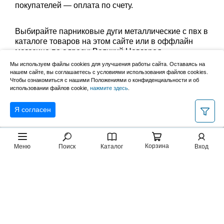
покупателей — оплата по счету.
Выбирайте парниковые дуги металлические с пвх в
каталоге товаров на этом сайте или в оффлайн
магазине по адресу: Великий Новгород,
Сырковское шоссе, 8а (по будням с 9:00 до 17:00, в
Мы используем файлы cookies для улучшения работы сайта. Оставаясь на
субботу с 9:00 до 13:00). Забрать заказ можно
нашем сайте, вы соглашаетесь с условиями использования файлов cookies.
лично в пункте выдачи или оформить доставку до
Чтобы ознакомиться с нашими Положениями о конфиденциальности и об
использовании файлов cookie,
нажмите здесь
.
дома.
Я согласен
Корзина
Меню
Поиск
Каталог
Вход
2007–2026, НовМетиз