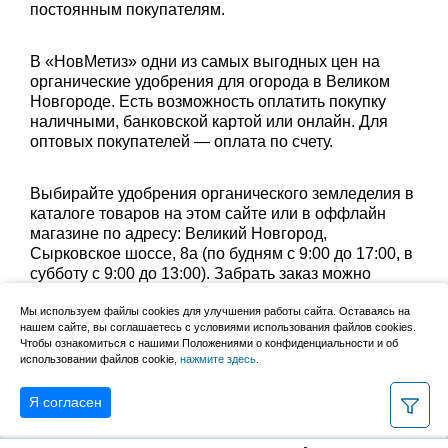
постоянным покупателям.
В «НовМетиз» одни из самых выгодных цен на
органические удобрения для огорода в Великом
Новгороде. Есть возможность оплатить покупку
наличными, банковской картой или онлайн. Для
оптовых покупателей — оплата по счету.
Выбирайте удобрения органического земледелия в
каталоге товаров на этом сайте или в оффлайн
магазине по адресу: Великий Новгород,
Сырковское шоссе, 8а (по будням с 9:00 до 17:00, в
субботу с 9:00 до 13:00). Забрать заказ можно
лично в пункте выдачи или оформить доставку до
Мы используем файлы cookies для улучшения работы сайта. Оставаясь на
дома.
нашем сайте, вы соглашаетесь с условиями использования файлов cookies.
Чтобы ознакомиться с нашими Положениями о конфиденциальности и об
использовании файлов cookie,
нажмите здесь
.
Уточните группу товаров:
удобрения для клубники
Я согласен