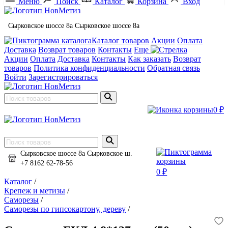
Меню
Поиск
Каталог
Корзина
Вход
Сырковское шоссе 8а
Сырковское шоссе 8а
Каталог товаров
Акции
Оплата
Доставка
Возврат товаров
Контакты
Еще
Акции
Оплата
Доставка
Контакты
Как заказать
Возврат
товаров
Политика конфиденциальности
Обратная связь
Войти
Зарегистрироваться
0 ₽
Сырковское шоссе 8а
Сырковское ш.
+7 8162 62-78-56
0 ₽
Каталог
/
Крепеж и метизы
/
Саморезы
/
Саморезы по гипсокартону, дереву
/