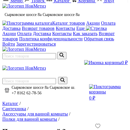
Меню
Поиск
Каталог
Корзина
Вход
Сырковское шоссе 8а
Сырковское шоссе 8а
Каталог товаров
Акции
Оплата
Доставка
Возврат товаров
Контакты
Еще
Акции
Оплата
Доставка
Контакты
Как заказать
Возврат
товаров
Политика конфиденциальности
Обратная связь
Войти
Зарегистрироваться
0 ₽
Сырковское шоссе 8а
Сырковское ш.
+7 8162 62-78-56
0 ₽
Каталог
/
Сантехника
/
Аксессуары для ванной комнаты
/
Полки для ванной комнаты
/