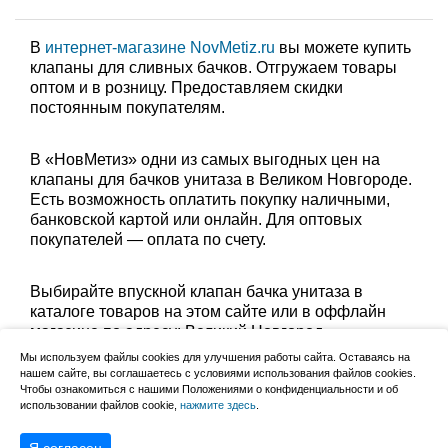
В
интернет-магазине NovMetiz.ru
вы можете купить
клапаны для сливных бачков. Отгружаем товары
оптом и в розницу. Предоставляем скидки
постоянным покупателям.
В «НовМетиз» одни из самых выгодных цен на
клапаны для бачков унитаза в Великом Новгороде.
Есть возможность оплатить покупку наличными,
банковской картой или онлайн. Для оптовых
покупателей — оплата по счету.
Выбирайте впускной клапан бачка унитаза в
каталоге товаров на этом сайте или в оффлайн
магазине по адресу: Великий Новгород,
Сырковское шоссе, 8а (по будням с 9:00 до 17:00, в
Мы используем файлы cookies для улучшения работы сайта. Оставаясь на
субботу с 9:00 до 13:00). Забрать заказ можно
нашем сайте, вы соглашаетесь с условиями использования файлов cookies.
лично в пункте выдачи или оформить доставку до
Чтобы ознакомиться с нашими Положениями о конфиденциальности и об
использовании файлов cookie,
нажмите здесь
.
дома.