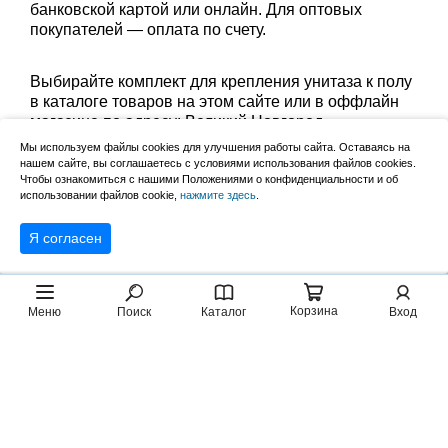
банковской картой или онлайн. Для оптовых
покупателей — оплата по счету.
Выбирайте комплект для крепления унитаза к полу
в каталоге товаров на этом сайте или в оффлайн
магазине по адресу: Великий Новгород,
Сырковское шоссе, 8а (по будням с 9:00 до 17:00, в
Мы используем файлы cookies для улучшения работы сайта. Оставаясь на
субботу с 9:00 до 13:00). Забрать заказ можно
нашем сайте, вы соглашаетесь с условиями использования файлов cookies.
Чтобы ознакомиться с нашими Положениями о конфиденциальности и об
лично в пункте выдачи или оформить доставку до
использовании файлов cookie,
нажмите здесь
.
дома.
Я согласен
Корзина
Меню
Поиск
Каталог
Вход