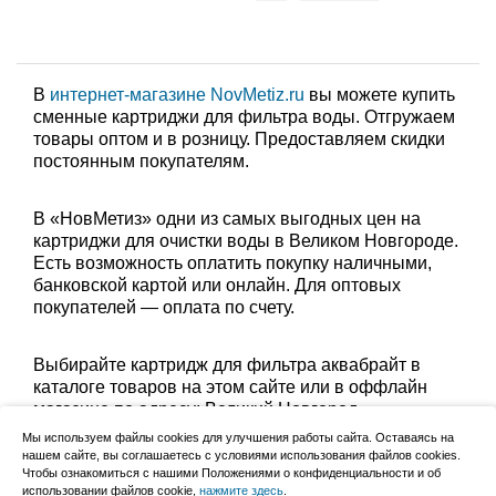
В
интернет-магазине NovMetiz.ru
вы можете купить
сменные картриджи для фильтра воды. Отгружаем
товары оптом и в розницу. Предоставляем скидки
постоянным покупателям.
В «НовМетиз» одни из самых выгодных цен на
картриджи для очистки воды в Великом Новгороде.
Есть возможность оплатить покупку наличными,
банковской картой или онлайн. Для оптовых
покупателей — оплата по счету.
Выбирайте картридж для фильтра аквабрайт в
каталоге товаров на этом сайте или в оффлайн
магазине по адресу: Великий Новгород,
Сырковское шоссе, 8а (по будням с 9:00 до 17:00, в
Мы используем файлы cookies для улучшения работы сайта. Оставаясь на
субботу с 9:00 до 13:00). Забрать заказ можно
нашем сайте, вы соглашаетесь с условиями использования файлов cookies.
Чтобы ознакомиться с нашими Положениями о конфиденциальности и об
лично в пункте выдачи или оформить доставку до
использовании файлов cookie,
нажмите здесь
.