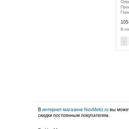
Oste
Прои
Гер
105
В н
-
В
интернет-магазине NovMetiz.ru
вы может
скидки постоянным покупателям.