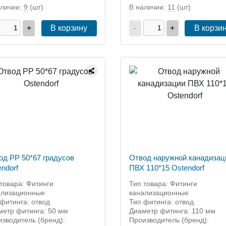
аличии:
9
(шт)
В наличии:
11
(шт)
+
В корзину
-
+
В корзи
од PP 50*67 градусов
Отвод наружной канадизац
ndorf
ПВХ 110*15 Ostendorf
товара: Фитинги
Тип товара: Фитинги
ализационные
канализационные
фитинга: отвод
Тип фитинга: отвод
метр фитинга: 50 мм
Диаметр фитинга: 110 мм
зводитель (бренд):
Производитель (бренд):