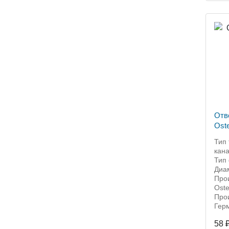
Отв
Oste
Тип 
кан
Тип 
Диа
Прои
Oste
Прои
Гер
58 