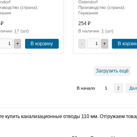
ndorf
Ostendorf
зводство (страна):
Производство (страна):
мания
Германия
 ₽
254 ₽
аличии:
17
(шт)
В наличии:
1
(шт)
+
В корзину
-
+
В корзи
Загрузить ещё
В начало
1
2
Да
е купить канализационные отводы 110 мм. Отгружаем това