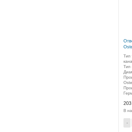
Отв
Oste
Тип 
кан
Тип 
Диа
Прои
Oste
Прои
Гер
203
В н
-