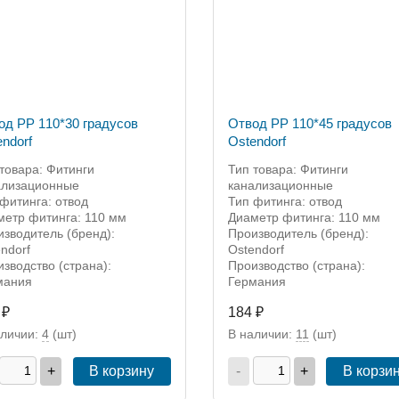
од PP 110*30 градусов
Отвод PP 110*45 градусов
ndorf
Ostendorf
товара: Фитинги
Тип товара: Фитинги
ализационные
канализационные
фитинга: отвод
Тип фитинга: отвод
метр фитинга: 110 мм
Диаметр фитинга: 110 мм
зводитель (бренд):
Производитель (бренд):
ndorf
Ostendorf
зводство (страна):
Производство (страна):
мания
Германия
 ₽
184 ₽
аличии:
4
(шт)
В наличии:
11
(шт)
+
В корзину
-
+
В корзи