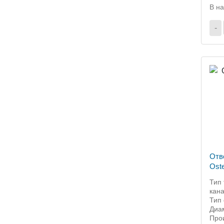
В н
-
Отв
Oste
Тип 
кан
Тип 
Диа
Прои