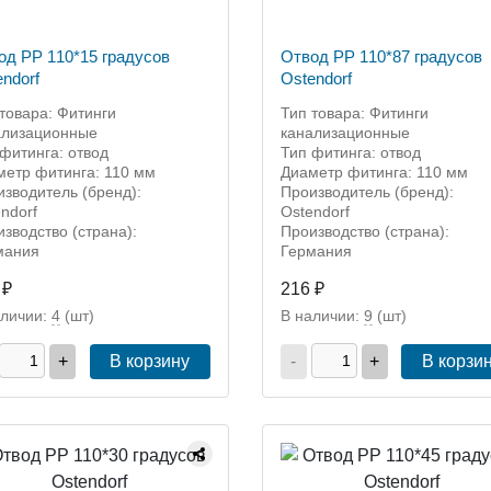
од PP 110*15 градусов
Отвод PP 110*87 градусов
ndorf
Ostendorf
товара: Фитинги
Тип товара: Фитинги
ализационные
канализационные
фитинга: отвод
Тип фитинга: отвод
метр фитинга: 110 мм
Диаметр фитинга: 110 мм
зводитель (бренд):
Производитель (бренд):
ndorf
Ostendorf
зводство (страна):
Производство (страна):
мания
Германия
 ₽
216 ₽
аличии:
4
(шт)
В наличии:
9
(шт)
+
В корзину
-
+
В корзи