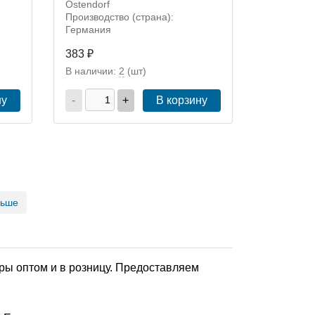
Ostendorf
Производство (страна):
Германия
383 ₽
В наличии:
2
(шт)
ну
-
+
В корзину
льше
ры оптом и в розницу. Предоставляем