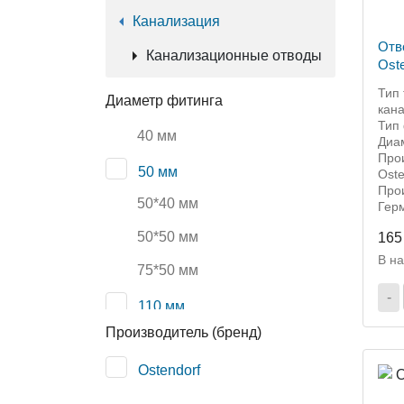
Канализация
Отв
Канализационные отводы
Oste
Тип 
Диаметр фитинга
кан
Тип 
40 мм
Диа
Прои
50 мм
Oste
Прои
50*40 мм
Гер
50*50 мм
165
В н
75*50 мм
-
110 мм
Производитель (бренд)
160 мм
Ostendorf
160*110 мм