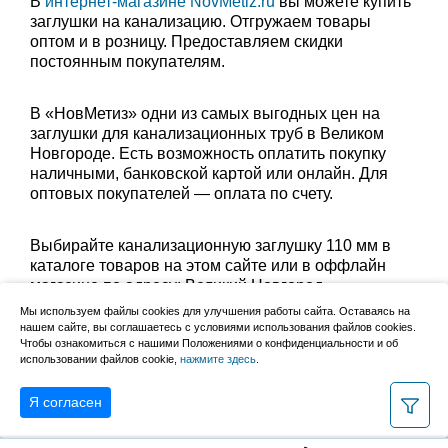
В
интернет-магазине NovMetiz.ru
вы можете купить
заглушки на канализацию. Отгружаем товары
оптом и в розницу. Предоставляем скидки
постоянным покупателям.
В «НовМетиз» одни из самых выгодных цен на
заглушки для канализационных труб в Великом
Новгороде. Есть возможность оплатить покупку
наличными, банковской картой или онлайн. Для
оптовых покупателей — оплата по счету.
Выбирайте канализационную заглушку 110 мм в
каталоге товаров на этом сайте или в оффлайн
магазине по адресу: Великий Новгород,
Сырковское шоссе, 8а (по будням с 9:00 до 17:00, в
Мы используем файлы cookies для улучшения работы сайта. Оставаясь на
субботу с 9:00 до 13:00). Забрать заказ можно
нашем сайте, вы соглашаетесь с условиями использования файлов cookies.
Чтобы ознакомиться с нашими Положениями о конфиденциальности и об
лично в пункте выдачи или оформить доставку до
использовании файлов cookie,
нажмите здесь
.
дома.
Я согласен