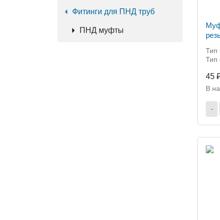
Фитинги для ПНД труб
Муф
ПНД муфты
рез
Тип
Тип
45 
В н
-