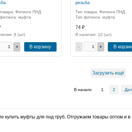
ьба
резьба
 товара: Фитинги ПНД
Тип товара: Фитинги ПНД
 фитинга: муфта
Тип фитинга: муфта
₽
74 ₽
аличии:
8
(шт)
В наличии:
10
(шт)
+
В корзину
-
+
В корзи
Загрузить ещё
В начало
1
2
Да
е купить муфты для пнд труб. Отгружаем товары оптом и в