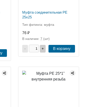
я
Муфта соединительная РЕ
25х25
Тип фитинга: муфта
76 ₽
В наличии:
7
(шт)
-
+
В корзину
ну