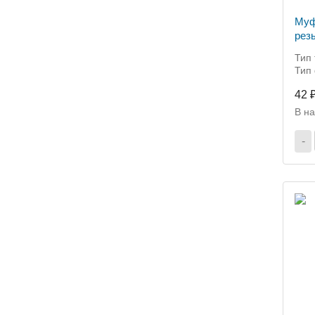
Муф
рез
Тип
Тип
42 
В н
-