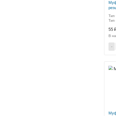
Муф
рез
Тип
Тип
55 
В н
-
Муф