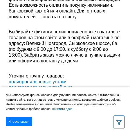
Есть возможность оплатить покупку наличными,
банковской картой или онлайн. Для оптовых
покупателей — оплата по счету.
Выбирайте фитинги полипропиленовые в каталоге
товаров на этом сайте или в оффлайн магазине по
адресу: Великий Новгород, Сырковское шоссе, 8а
(по будням с 9:00 до 17:00, в субботу с 9:00 до
13:00). Забрать заказ можно лично в пункте выдачи
или оформить доставку до дома.
Уточните группу товаров:
полипропиленовые уголки
,
полипропиленовые тройники
,
полипропиленовые муфты
,
Мы используем файлы cookies для улучшения работы сайта. Оставаясь на
полипропиленовые фильтры
,
нашем сайте, вы соглашаетесь с условиями использования файлов cookies.
Чтобы ознакомиться с нашими Положениями о конфиденциальности и об
полипропиленовые обводы
,
использовании файлов cookie,
нажмите здесь
.
полипропиленовые заглушки
Я согласен