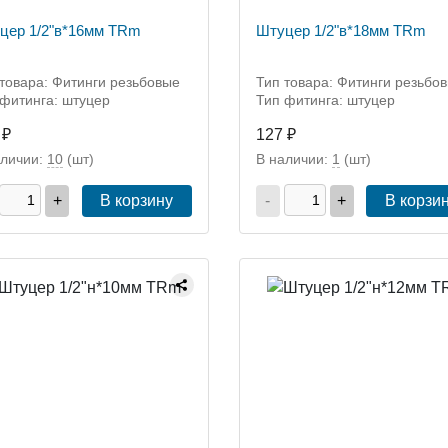
цер 1/2"в*16мм TRm
Штуцер 1/2"в*18мм TRm
товара: Фитинги резьбовые
Тип товара: Фитинги резьбо
 фитинга: штуцер
Тип фитинга: штуцер
 ₽
127 ₽
аличии:
10
(шт)
В наличии:
1
(шт)
+
В корзину
-
+
В корзи