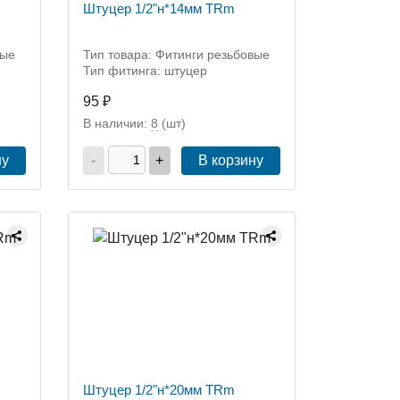
Штуцер 1/2"н*14мм TRm
вые
Тип товара: Фитинги резьбовые
Тип фитинга: штуцер
95 ₽
В наличии:
8
(шт)
ну
-
+
В корзину
Штуцер 1/2"н*20мм TRm