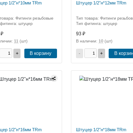
цер 1/2"н*10мм TRm
Штуцер 1/2"н*12мм TRm
товара: Фитинги резьбовые
Тип товара: Фитинги резьбо
 фитинга: штуцер
Тип фитинга: штуцер
 ₽
93 ₽
аличии:
11
(шт)
В наличии:
10
(шт)
+
В корзину
-
+
В корзи
цер 1/2"н*16мм TRm
Штуцер 1/2"н*18мм TRm