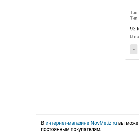
Тип 
Тип
93 
В н
-
В
интернет-магазине NovMetiz.ru
вы может
постоянным покупателям.