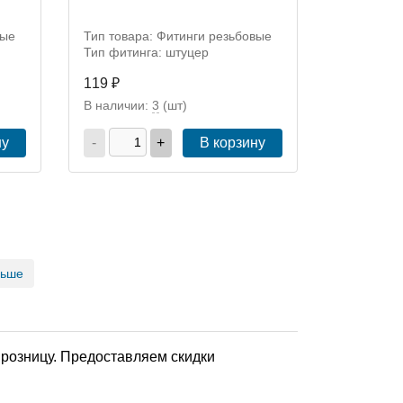
вые
Тип товара: Фитинги резьбовые
Тип фитинга: штуцер
119 ₽
В наличии:
3
(шт)
ну
-
+
В корзину
льше
 розницу. Предоставляем скидки