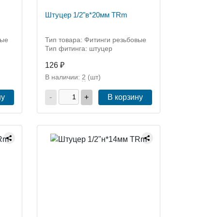
Штуцер 1/2"в*20мм TRm
вые
Тип товара: Фитинги резьбовые
Тип фитинга: штуцер
126 ₽
В наличии:
2
(шт)
ну
-
+
В корзину