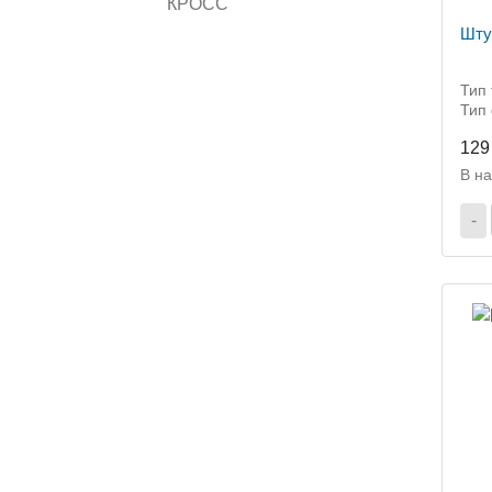
КРОСС
Шту
Тип 
Тип
129
В н
-