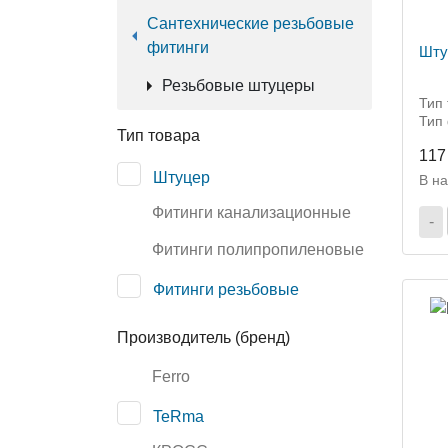
Сантехнические резьбовые
фитинги
Шту
Резьбовые штуцеры
Тип 
Тип
Тип товара
117
Штуцер
В н
Фитинги канализационные
-
Фитинги полипропиленовые
Фитинги резьбовые
Производитель (бренд)
Ferro
TeRma