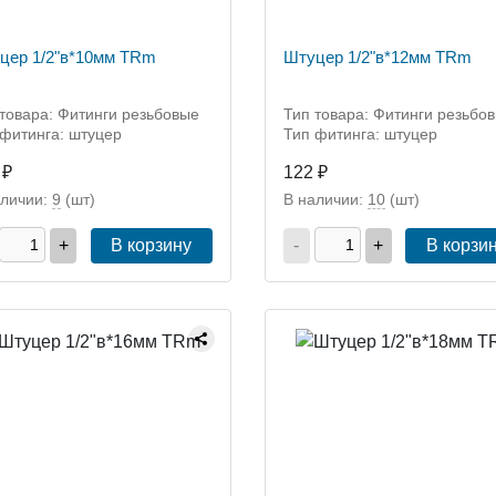
цер 1/2"в*10мм TRm
Штуцер 1/2"в*12мм TRm
товара: Фитинги резьбовые
Тип товара: Фитинги резьбо
 фитинга: штуцер
Тип фитинга: штуцер
 ₽
122 ₽
аличии:
9
(шт)
В наличии:
10
(шт)
+
В корзину
-
+
В корзи