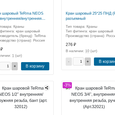
н шаровый TeRma NEOS
Кран шаровый 25*25 ПНД (
" внутренняя/внутренняя
разъемный
ба, бант (арт. 32010)
товара: Краны
Тип товара: Краны
 фитинга: кран шаровый
Тип фитинга: кран шаровый
изводитель (бренд): TeRma
Производство (страна): Росс
зводство (страна): Россия
276 ₽
 ₽
В наличии:
10
(шт)
аличии:
1
(шт)
-
+
В корзи
+
В корзину
-3%