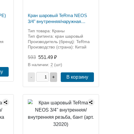
РЕ)
Кран шаровый TeRma NEOS
3/4" внутренняя/наружная
резьба, бант 32022
Тип товара: Краны
Тип фитинга: кран шаровый
ия
Производитель (бренд): TeRma
Производство (страна): Китай
593
551.49 ₽
В наличии:
2
(шт)
ну
-
+
В корзину