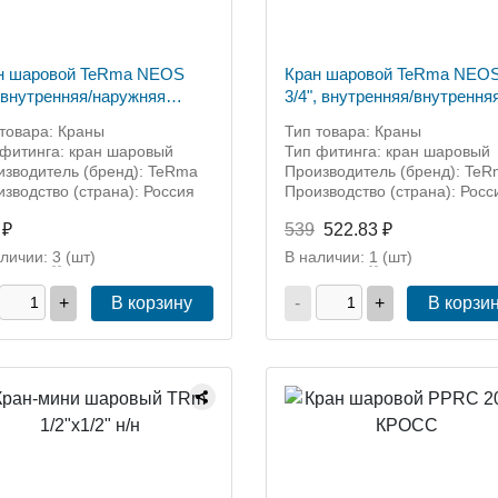
н шаровой TeRma NEOS
Кран шаровой TeRma NEO
" внутренняя/наружняя
3/4", внутренняя/внутрення
ба, бант (арт. 32012)
резьба, ручка (Арт.32021)
товара: Краны
Тип товара: Краны
 фитинга: кран шаровый
Тип фитинга: кран шаровый
изводитель (бренд): TeRma
Производитель (бренд): Te
зводство (страна): Россия
Производство (страна): Росс
 ₽
539
522.83 ₽
аличии:
3
(шт)
В наличии:
1
(шт)
+
В корзину
-
+
В корзи