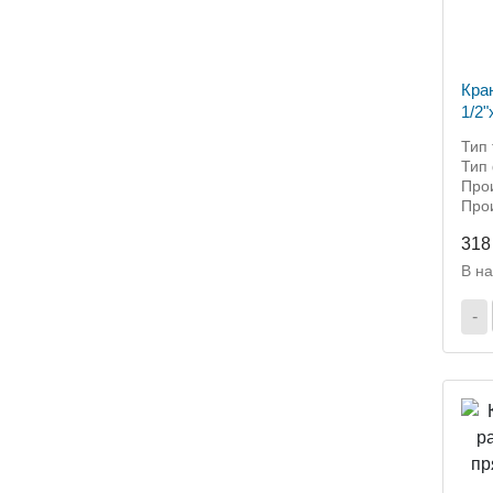
Кра
1/2"
Тип 
Тип
Прои
Прои
318
В н
-