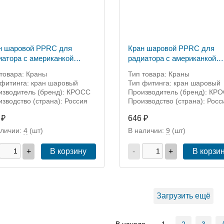
н шаровой PPRC для
Кран шаровой PPRC для
иатора с американкой
радиатора с американкой
мой 20-1/2" нар КРОСС
прямой 25-3/4" нар КРОСС
товара: Краны
Тип товара: Краны
 фитинга: кран шаровый
Тип фитинга: кран шаровый
изводитель (бренд): КРОСС
Производитель (бренд): КР
зводство (страна): Россия
Производство (страна): Росс
 ₽
646 ₽
аличии:
4
(шт)
В наличии:
9
(шт)
+
В корзину
-
+
В корзи
Загрузить ещё