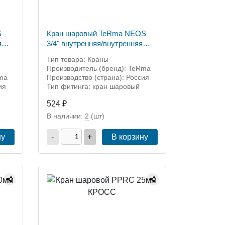
S
Кран шаровый TeRma NEOS
я
3/4" внутренняя/внутренняя
резьба, бант (арт. 32020)
Тип товара: Краны
Производитель (бренд): TeRma
Rma
Производство (страна): Россия
ия
Тип фитинга: кран шаровый
524 ₽
В наличии:
2
(шт)
ну
-
+
В корзину