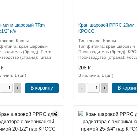
н-мини шаровый TRm
Кран шаровой PPRC 20мм
х1/2" н/н
КРОСС
товара: Краны
Тип товара: Краны
 фитинга: кран шаровый
Тип фитинга: кран шаровый
зводитель (бренд): Ferro
Производитель (бренд): КР
зводство (страна): Китай
Производство (страна): Росс
 ₽
208 ₽
аличии:
1
(шт)
В наличии:
1
(шт)
+
В корзину
-
+
В корзи