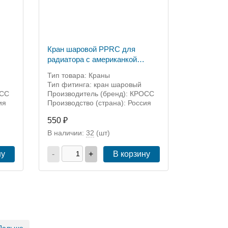
Кран шаровой PPRC для
радиатора с американкой
угловой 20-1/2" нар КРОСС
Тип товара: Краны
Тип фитинга: кран шаровый
ОСС
Производитель (бренд): КРОСС
ия
Производство (страна): Россия
550 ₽
В наличии:
32
(шт)
ну
-
+
В корзину