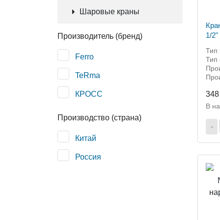
Шаровые краны
Кра
1/2
Производитель (бренд)
резь
Тип 
Ferro
Тип
Про
TeRma
Прои
КРОСС
348
В н
Производство (страна)
-
Китай
Россия