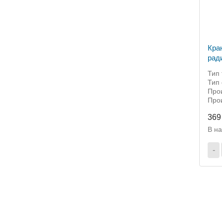
Кра
рад
пря
Тип 
Тип
Про
Прои
369
В н
-