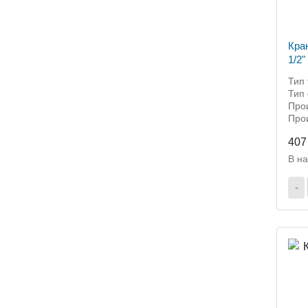
Кра
1/2
резь
Тип 
Тип
Про
Прои
407
В н
-