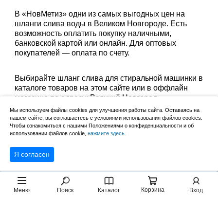
В «НовМетиз» одни из самых выгодных цен на
шланги слива воды в Великом Новгороде. Есть
возможность оплатить покупку наличными,
банковской картой или онлайн. Для оптовых
покупателей — оплата по счету.
Выбирайте шланг слива для стиральной машинки в
каталоге товаров на этом сайте или в оффлайн
магазине по адресу: Великий Новгород,
Сырковское шоссе, 8а (по будням с 9:00 до 17:00, в
Мы используем файлы cookies для улучшения работы сайта. Оставаясь на
субботу с 9:00 до 13:00). Забрать заказ можно
нашем сайте, вы соглашаетесь с условиями использования файлов cookies.
лично в пункте выдачи или оформить доставку до
Чтобы ознакомиться с нашими Положениями о конфиденциальности и об
использовании файлов cookie,
нажмите здесь
.
дома.
Я согласен
Корзина
Меню
Поиск
Каталог
Вход