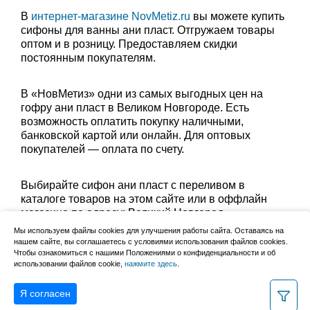
В
интернет-магазине NovMetiz.ru
вы можете купить
сифоны для ванны ани пласт. Отгружаем товары
оптом и в розницу. Предоставляем скидки
постоянным покупателям.
В «НовМетиз» одни из самых выгодных цен на
гофру ани пласт в Великом Новгороде. Есть
возможность оплатить покупку наличными,
банковской картой или онлайн. Для оптовых
покупателей — оплата по счету.
Выбирайте сифон ани пласт с переливом в
каталоге товаров на этом сайте или в оффлайн
магазине по адресу: Великий Новгород,
Сырковское шоссе, 8а (по будням с 9:00 до 17:00, в
Мы используем файлы cookies для улучшения работы сайта. Оставаясь на
субботу с 9:00 до 13:00). Забрать заказ можно
нашем сайте, вы соглашаетесь с условиями использования файлов cookies.
Чтобы ознакомиться с нашими Положениями о конфиденциальности и об
лично в пункте выдачи или оформить доставку до
использовании файлов cookie,
нажмите здесь
.
дома.
Я согласен