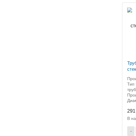
Тру
сте
SD
Прои
Тип
тру
Про
Диа
291
В н
-