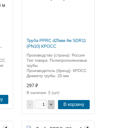
Труба PPRC d25мм 4м SDR11
(PN10) КРОСС
Производство (страна): Россия
ОСС
Тип товара: Полипропиленовые
ия
трубы
Производитель (бренд): КРОСС
Диаметр трубы: 20 мм
297 ₽
В наличии:
5
(шт)
ну
-
+
В корзину