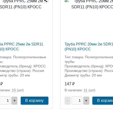
ба PPRC 25мм 2м SDR11
Труба PPRC 20мм 2м SDR1
10) КРОСС
(PN10) КРОСС
 товара: Полипропиленовые
Тип товара: Полипропилено
бы
трубы
изводитель (бренд): КРОСС
Производитель (бренд): КР
зводство (страна): Россия
Производство (страна): Росс
метр трубы: 20 мм
Диаметр трубы: 20 мм
 ₽
147 ₽
аличии:
15
(шт)
В наличии:
11
(шт)
+
В корзину
-
+
В корзи