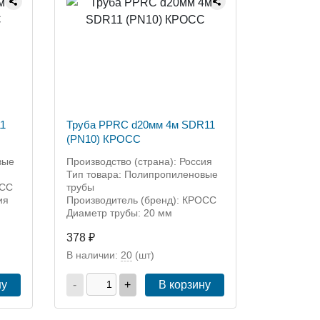
1
Труба PPRC d20мм 4м SDR11
(PN10) КРОСС
вые
Производство (страна): Россия
Тип товара: Полипропиленовые
ОСС
трубы
ия
Производитель (бренд): КРОСС
Диаметр трубы: 20 мм
378 ₽
В наличии:
20
(шт)
ну
-
+
В корзину