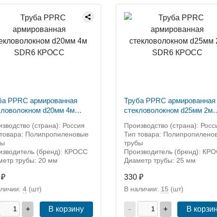
ба PPRC армированная
Труба PPRC армированная
кловолокном d20мм 4м
стекловолокном d25мм 2м
R6 КРОСС
SDR6 КРОСС
зводство (страна): Россия
Производство (страна): Росс
 товара: Полипропиленовые
Тип товара: Полипропилено
бы
трубы
изводитель (бренд): КРОСС
Производитель (бренд): КР
метр трубы: 20 мм
Диаметр трубы: 25 мм
 ₽
330 ₽
аличии:
4
(шт)
В наличии:
15
(шт)
+
В корзину
-
+
В корзи