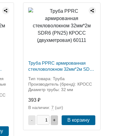
Труба PPRC армированная
стекловолокном 32мм*2м SDR6
(PN25) КРОСС (двухметровая)
ия
Тип товара: Труба
60111
вые
Производитель (бренд): КРОСС
Диаметр трубы: 32 мм
ОСС
393 ₽
В наличии:
7
(шт)
-
+
В корзину
ну