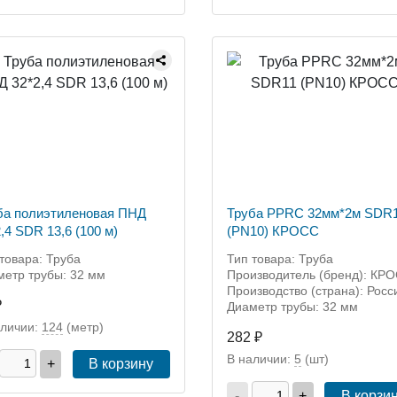
ба полиэтиленовая ПНД
Труба PPRC 32мм*2м SDR
,4 SDR 13,6 (100 м)
(PN10) КРОСС
товара: Труба
Тип товара: Труба
метр трубы: 32 мм
Производитель (бренд): КР
Производство (страна): Росс
₽
Диаметр трубы: 32 мм
аличии:
124
(метр)
282 ₽
В наличии:
5
(шт)
+
В корзину
-
+
В корзи