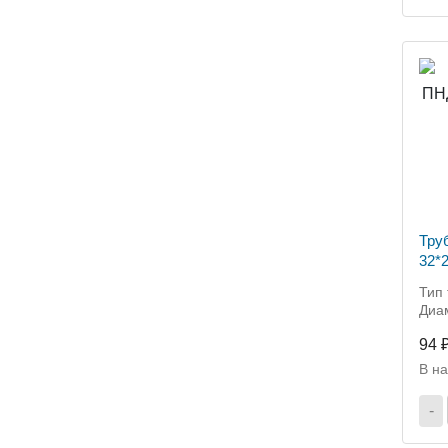
Тру
32*2
Тип 
Диа
94 
В н
-