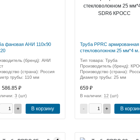
ба фановая АНИ 110х90
Труба PPRC армированная
20
стекловолокном 25 мм*4 м
SDR6 КРОСС
изводитель (бренд): АНИ
Тип товара: Труба
ст
Производитель (бренд): КР
зводство (страна): Россия
Производство (страна): Росс
метр трубы: 110 мм
Диаметр трубы: 25 мм
586.85 ₽
659 ₽
аличии:
3
(шт)
В наличии:
12
(шт)
+
В корзину
-
+
В корзи