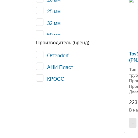
25 мм
32 мм
50 мм
Производитель (бренд)
110 мм
Тру
Ostendorf
(PN
АНИ Пласт
Тип
тру
КРОСС
Про
Прои
Диа
223
В н
-