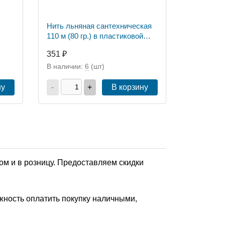
Нить льняная сантехническая
110 м (80 гр.) в пластиковой
упаковке, TeRma
351 ₽
В наличии:
6
(шт)
ну
-
+
В корзину
ом и в розницу. Предоставляем скидки
жность оплатить покупку наличными,