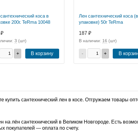
 сантехнический коса в
Лен сантехнический коса (в
ковке 200г. TeRma 10048
упаковке) 50г TeRma
 ₽
187 ₽
аличии:
3
(шт)
В наличии:
16
(шт)
+
В корзину
-
+
В корзи
е купить сантехнический лен в косе. Отгружаем товары опт
н на лён сантехнический в Великом Новгороде. Есть возмо
ых покупателей — оплата по счету.