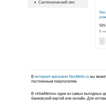
Сантехнический лен
Лен
упа
585
В н
-
В
интернет-магазине NovMetiz.ru
вы может
постоянным покупателям.
В «НовМетиз» одни из самых выгодных це
банковской картой или онлайн. Для оптов