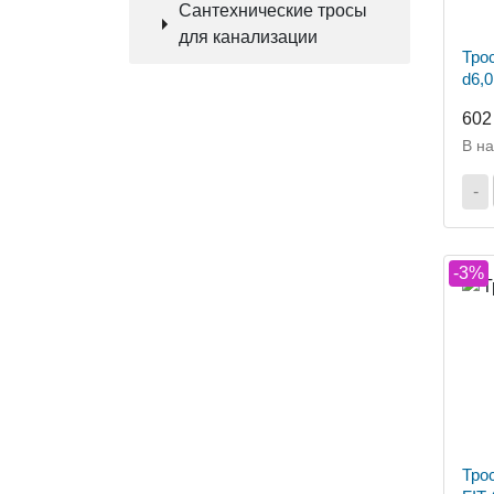
Сантехнические тросы
для канализации
Тро
d6,
602
В н
-
-3%
Тро