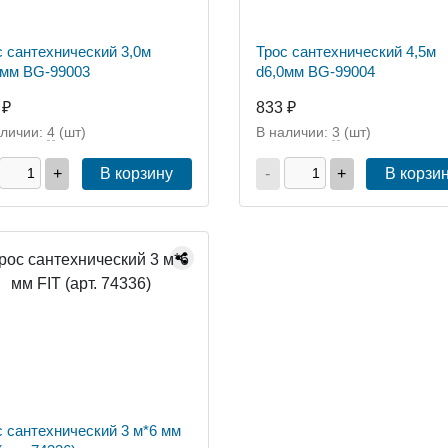
с сантехнический 3,0м
Трос сантехнический 4,5м
0мм BG-99003
d6,0мм BG-99004
 ₽
833 ₽
аличии:
4
(шт)
В наличии:
3
(шт)
+
В корзину
-
+
В корзи
с сантехнический 3 м*6 мм