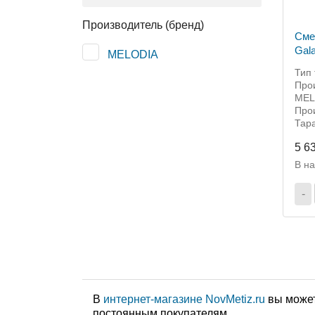
Производитель (бренд)
Сме
Gal
MELODIA
кре
Тип
402
Прои
MEL
Прои
Тара
5 6
В н
-
В
интернет-магазине NovMetiz.ru
вы может
постоянным покупателям.