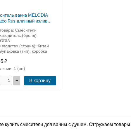
ситель ванна MELODIA
ateo Rus длинный излив
ст керамика (арт. MDV
 товара: Смесители
41R)
зводитель (бренд):
ODIA
зводство (страна): Китай
\упаковка (тип): коробка
35 ₽
аличии:
1
(шт)
+
В корзину
е купить смесители для ванны с душем. Отгружаем товары 