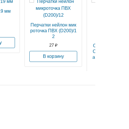
19 мм
Перчатки нейлон мик
роточка ПВХ (D200)/1
2
у
27 ₽
Очки защитные 
ССИК" открытого
В корзину
а, черная дужка 
рачные),(арт. MW
81 ₽
18)
В корзину