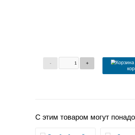
-
+
кор
С этим товаром могут понад