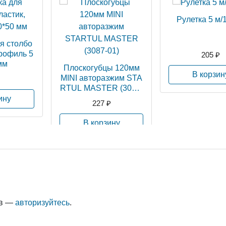
Рулетка 5 м/
я столбо
профиль 5
205 ₽
мм
Плоскогубцы 120мм
В корзин
MINI авторазжим STA
RTUL MASTER (3087-
01)
ину
227 ₽
В корзину
ыв —
авторизуйтесь
.