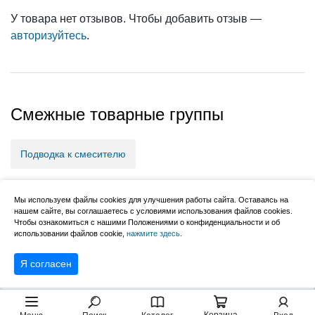
У товара нет отзывов. Чтобы добавить отзыв —
авторизуйтесь
.
Гибкая подводка для
воды, нержавейка, 60
Смежные товарные группы
см, внутренняя/внутр
енняя, ТР-сантехника
135 ₽
Подводка к смесителю
В корзину
Гибкая подводка для воды
Перчатки
Мы используем файлы cookies для улучшения работы сайта. Оставаясь на
нашем сайте, вы соглашаетесь с условиями использования файлов cookies.
Чтобы ознакомиться с нашими Положениями о конфиденциальности и об
использовании файлов cookie,
нажмите здесь
.
Фитинги полипропиленовые
+ ещё 5
Я согласен
Перчатки нейлон мик
роточка ПВХ (D200)/1
2
2007–2026, НовМетиз