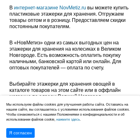
В
интернет-магазине NovMetiz.ru
вы можете купить
пластиковые этажерки для хранения. Отгружаем
товары оптом и в розницу. Предоставляем скидки
постоянным покупателям.
В «НовМетиз» одни из самых выгодных цен на
этажерки для хранения на колесиках в Великом
Новгороде. Есть возможность оплатить покупку
наличными, банковской картой или онлайн. Для
оптовых покупателей — оплата по счету.
Выбирайте этажерки для хранения овощей в
каталоге товаров на этом сайте или в оффлайн
магазине по адресу: Великий Новгород,
Сырковское шоссе, 8а (по будням с 9:00 до 17:00, в
Мы используем файлы cookies для улучшения работы сайта. Оставаясь на
субботу с 9:00 до 13:00). Забрать заказ можно
нашем сайте, вы соглашаетесь с условиями использования файлов cookies.
Чтобы ознакомиться с нашими Положениями о конфиденциальности и об
лично в пункте выдачи или оформить доставку до
использовании файлов cookie,
нажмите здесь
.
дома.
Я согласен