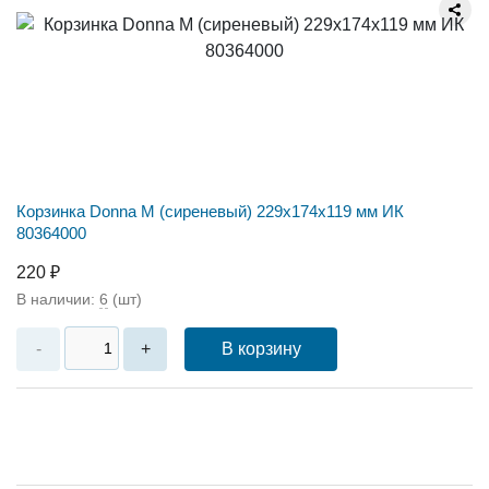
Корзинка Donna M (сиреневый) 229х174х119 мм ИК
80364000
220 ₽
В наличии:
6
(шт)
В корзину
-
+