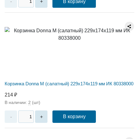
В корзину
-
+
Корзинка Donna M (салатный) 229х174х119 мм ИК 80338000
214 ₽
В наличии:
2
(шт)
В корзину
-
+