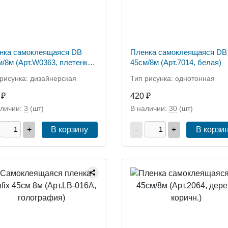
нка самоклеящаяся DB
Пленка самоклеящаяся DB
м/8м (Арт.W0363, плетенка
45см/8м (Арт.7014, белая)
ная)
рисунка: дизайнерская
Тип рисунка: однотонная
 ₽
420 ₽
аличии:
3
(шт)
В наличии:
30
(шт)
+
В корзину
-
+
В корзи