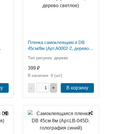
Пленка самоклеящаяся DB
45см/8м (Арт.А0002-2, дерево
светлое)
Тип рисунка: дерево
399 ₽
В наличии:
9
(шт)
ну
-
+
В корзину