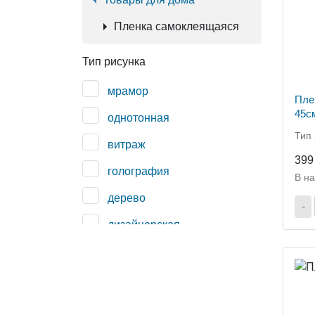
Пленка самоклеящаяся
Тип рисунка
мрамор
Пле
45см
однотонная
тем
Тип 
витраж
399
голография
В н
дерево
-
дизайнерская
камень