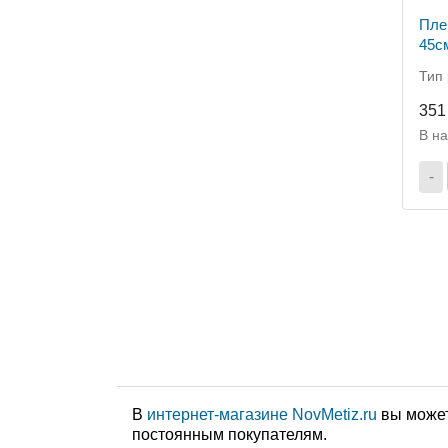
Пле
45с
Тип 
351
В н
-
В
интернет-магазине NovMetiz.ru
вы может
постоянным покупателям.