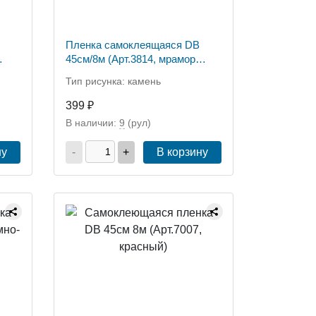
Пленка самоклеящаяся DB
45см/8м (Арт.3814, мрамор
светло-серый)
Тип рисунка: камень
399 ₽
В наличии:
9
(рул)
ну
-
+
В корзину