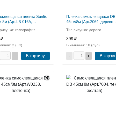
оклеящаяся пленка Sunfix
Пленка самоклеящаяся DB
м 8м (Арт.LB-016A,
45см/8м (Арт.2064, дерево
ография)
коричн.)
рисунка: голография
Тип рисунка: дерево
 ₽
399 ₽
аличии:
3
(шт)
В наличии:
10
(рул)
+
В корзину
-
+
В корзи