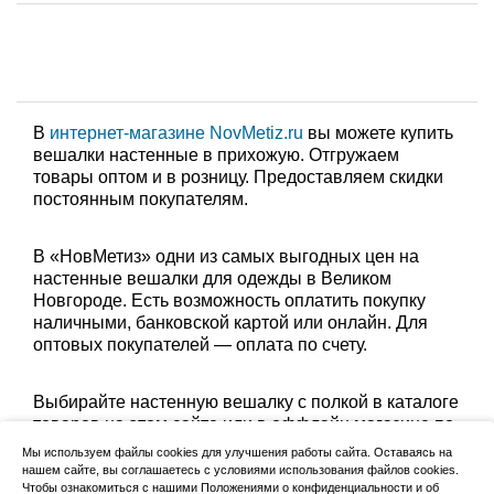
В
интернет-магазине NovMetiz.ru
вы можете купить
вешалки настенные в прихожую. Отгружаем
товары оптом и в розницу. Предоставляем скидки
постоянным покупателям.
В «НовМетиз» одни из самых выгодных цен на
настенные вешалки для одежды в Великом
Новгороде. Есть возможность оплатить покупку
наличными, банковской картой или онлайн. Для
оптовых покупателей — оплата по счету.
Выбирайте настенную вешалку с полкой в каталоге
товаров на этом сайте или в оффлайн магазине по
адресу: Великий Новгород, Сырковское шоссе, 8а
Мы используем файлы cookies для улучшения работы сайта. Оставаясь на
(по будням с 9:00 до 17:00, в субботу с 9:00 до
нашем сайте, вы соглашаетесь с условиями использования файлов cookies.
Чтобы ознакомиться с нашими Положениями о конфиденциальности и об
13:00). Забрать заказ можно лично в пункте выдачи