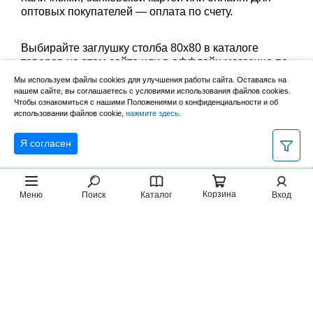
оптовых покупателей — оплата по счету.
Выбирайте заглушку столба 80х80 в каталоге
товаров на этом сайте или в оффлайн магазине по
адресу: Великий Новгород, Сырковское шоссе, 8а
Мы используем файлы cookies для улучшения работы сайта. Оставаясь на
(по будням с 9:00 до 17:00, в субботу с 9:00 до
нашем сайте, вы соглашаетесь с условиями использования файлов cookies.
Чтобы ознакомиться с нашими Положениями о конфиденциальности и об
13:00). Забрать заказ можно лично в пункте выдачи
использовании файлов cookie,
нажмите здесь
.
или оформить доставку до дома.
Я согласен
Корзина
Меню
Поиск
Каталог
Вход
2007–2026, НовМетиз