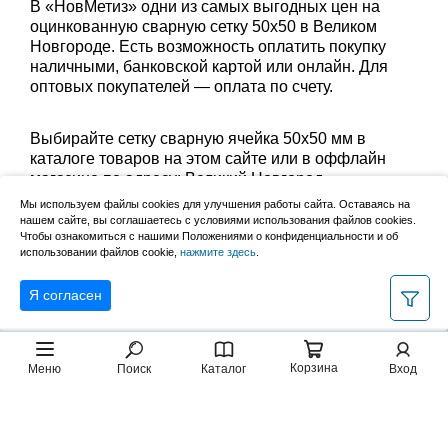
В «НовМетиз» одни из самых выгодных цен на
оцинкованную сварную сетку 50х50 в Великом
Новгороде. Есть возможность оплатить покупку
наличными, банковской картой или онлайн. Для
оптовых покупателей — оплата по счету.
Выбирайте сетку сварную ячейка 50х50 мм в
каталоге товаров на этом сайте или в оффлайн
магазине по адресу: Великий Новгород,
Сырковское шоссе, 8а (по будням с 9:00 до 17:00, в
Мы используем файлы cookies для улучшения работы сайта. Оставаясь на
субботу с 9:00 до 13:00). Забрать заказ можно
нашем сайте, вы соглашаетесь с условиями использования файлов cookies.
Чтобы ознакомиться с нашими Положениями о конфиденциальности и об
лично в пункте выдачи или оформить доставку до
использовании файлов cookie,
нажмите здесь
.
дома.
Я согласен
Корзина
Меню
Поиск
Каталог
Вход