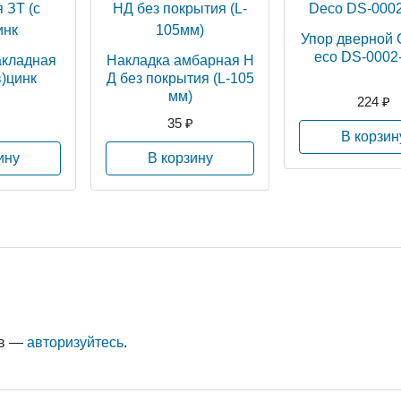
Упор дверной 
eco DS-0002
акладная
Накладка амбарная Н
в)цинк
Д без покрытия (L-105
мм)
224 ₽
35 ₽
В корзин
ину
В корзину
ыв —
авторизуйтесь
.