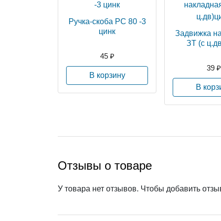
Ручка-скоба РС 80 -3
цинк
Задвижка н
ЗТ (с ц.д
45 ₽
39 ₽
В корзину
В корз
Отзывы о товаре
У товара нет отзывов. Чтобы добавить отз