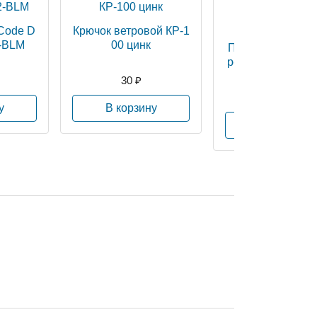
Code D
Крючок ветровой КР-1
-BLM
00 цинк
Перчатки нейлон
роточка ПВХ (D2
2
30 ₽
27 ₽
у
В корзину
В корзину