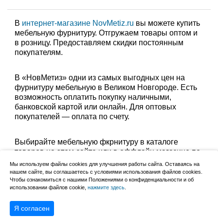
В
интернет-магазине NovMetiz.ru
вы можете купить
мебельную фурнитуру. Отгружаем товары оптом и
в розницу. Предоставляем скидки постоянным
покупателям.
В «НовМетиз» одни из самых выгодных цен на
фурнитуру мебельную в Великом Новгороде. Есть
возможность оплатить покупку наличными,
банковской картой или онлайн. Для оптовых
покупателей — оплата по счету.
Выбирайте мебельную фкрнитуру в каталоге
товаров на этом сайте или в оффлайн магазине по
адресу: Великий Новгород, Сырковское шоссе, 8а
Мы используем файлы cookies для улучшения работы сайта. Оставаясь на
(по будням с 9:00 до 17:00, в субботу с 9:00 до
нашем сайте, вы соглашаетесь с условиями использования файлов cookies.
Чтобы ознакомиться с нашими Положениями о конфиденциальности и об
13:00). Забрать заказ можно лично в пункте выдачи
использовании файлов cookie,
нажмите здесь
.
или оформить доставку до дома.
Я согласен