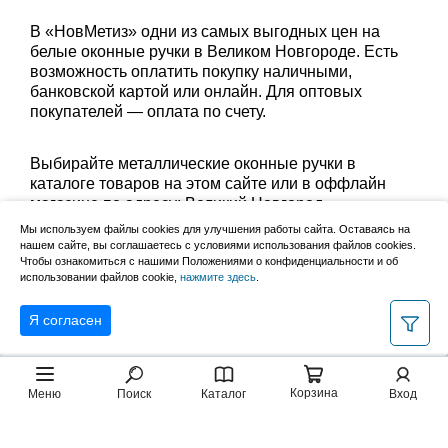
В «НовМетиз» одни из самых выгодных цен на
белые оконные ручки в Великом Новгороде. Есть
возможность оплатить покупку наличными,
банковской картой или онлайн. Для оптовых
покупателей — оплата по счету.
Выбирайте металлические оконные ручки в
каталоге товаров на этом сайте или в оффлайн
магазине по адресу: Великий Новгород,
Сырковское шоссе, 8а (по будням с 9:00 до 17:00, в
Мы используем файлы cookies для улучшения работы сайта. Оставаясь на
субботу с 9:00 до 13:00). Забрать заказ можно
нашем сайте, вы соглашаетесь с условиями использования файлов cookies.
лично в пункте выдачи или оформить доставку до
Чтобы ознакомиться с нашими Положениями о конфиденциальности и об
использовании файлов cookie,
нажмите здесь
.
дома.
Я согласен
Корзина
Меню
Поиск
Каталог
Вход