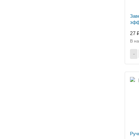
Зав
эфф
27 
В н
-
Руч