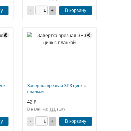
ну
-
+
В корзину
инк
Завертка врезная ЗР3 цинк с
планкой
42 ₽
В наличии:
111
(шт)
ну
-
+
В корзину