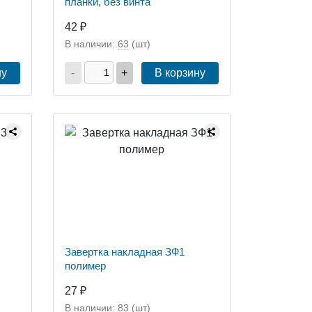
планки, без винта
42 ₽
В наличии:
63
(шт)
ну
-
+
В корзину
Завертка накладная ЗФ1
полимер
27 ₽
В наличии:
83
(шт)