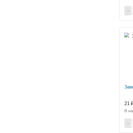
-
Зав
21 
В н
-