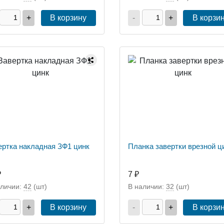
+
В корзину
-
+
В корзи
ертка накладная ЗФ1 цинк
Планка завертки врезной ц
₽
7 ₽
аличии:
42
(шт)
В наличии:
32
(шт)
+
В корзину
-
+
В корзи