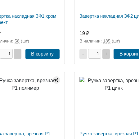
ертка накладная ЗФ1 хром
Завертка накладная ЗФ2 ц
ект
₽
19 ₽
аличии:
58
(шт)
В наличии:
185
(шт)
+
В корзину
-
+
В корзи
ка завертка, врезная Р1
Ручка завертка, врезная Р1