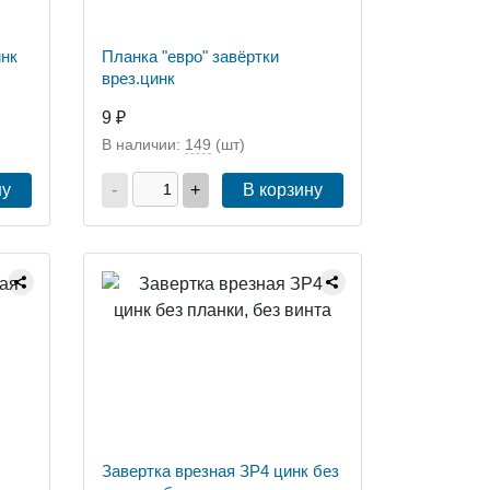
инк
Планка "евро" завёртки
врез.цинк
9 ₽
В наличии:
149
(шт)
ну
-
+
В корзину
Завертка врезная ЗР4 цинк без