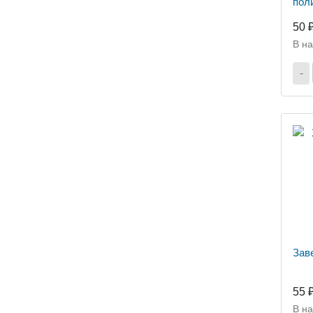
пол
50 
В н
-
Зав
55 
В н