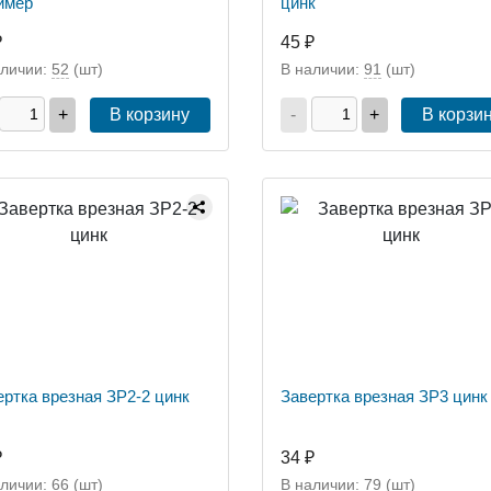
имер
цинк
₽
45 ₽
аличии:
52
(шт)
В наличии:
91
(шт)
+
В корзину
-
+
В корзи
ертка врезная ЗР2-2 цинк
Завертка врезная ЗР3 цинк
₽
34 ₽
аличии:
66
(шт)
В наличии:
79
(шт)